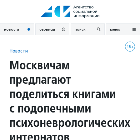
Перейти
к
содержанию
новости
сервисы
поиск
меню
18+
Новости
Москвичам
предлагают
поделиться книгами
с подопечными
психоневрологических
интернатов