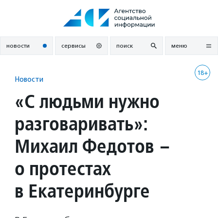
Перейти
к
содержанию
новости
сервисы
поиск
меню
18+
Новости
«С людьми нужно
разговаривать»:
Михаил Федотов –
о протестах
в Екатеринбурге