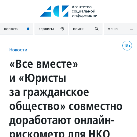
Перейти
к
содержанию
новости
сервисы
поиск
меню
18+
Новости
«Все вместе»
и «Юристы
за гражданское
общество» совместно
доработают онлайн-
рискометр для НКО