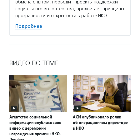
обмена опытом, проводит проекты поддержки
и ликв
социального волонтерства, продвигает принципы
докуме
прозрачности и открытости в работе НКО.
Подро
Подробнее
ВИДЕО ПО ТЕМЕ
Агентство социальной
АСИ опубликовало ролик
информации опубликовало
об операционном директоре
видео с церемонии
в НКО
награждения премии «НКО-
Профи»