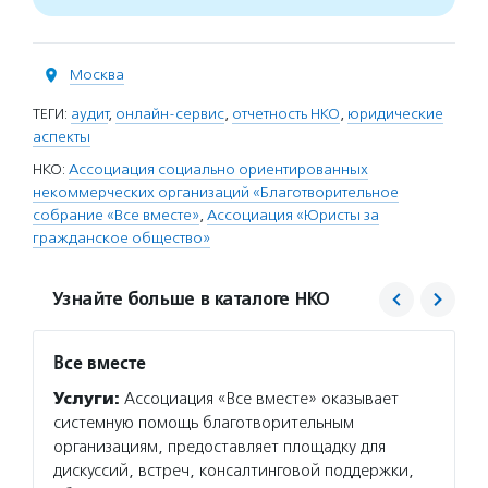
Москва
ТЕГИ:
аудит
,
онлайн-сервис
,
отчетность НКО
,
юридические
аспекты
НКО:
Ассоциация социально ориентированных
некоммерческих организаций «Благотворительное
собрание «Все вместе»
,
Ассоциация «Юристы за
гражданское общество»
Узнайте больше в каталоге НКО
Все вместе
Юрист
Услуги:
Ассоциация «Все вместе» оказывает
Услуг
системную помощь благотворительным
общест
организациям, предоставляет площадку для
для НК
дискуссий, встреч, консалтинговой поддержки,
создан