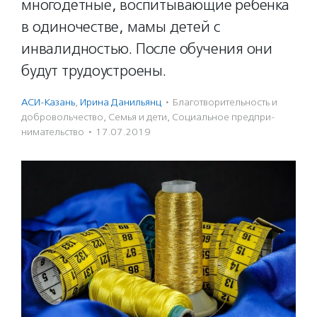
многодетные, воспитывающие ребенка
в одиночестве, мамы детей с
инвалидностью. После обучения они
будут трудоустроены.
АСИ-Казань
,
Ирина Данильянц
·
Благотвори­тель­ность и
доброволь­чест­во
,
Семья и дети
,
Социальное предпри­
нима­тель­ство
·
17.07.2019