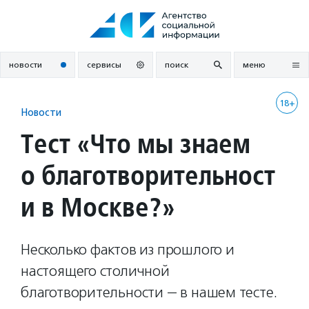
Перейти
к
содержанию
новости
сервисы
поиск
меню
18+
Новости
Тест «Что мы знаем
о благотворительност
и в Москве?»
Несколько фактов из прошлого и
настоящего столичной
благотворительности — в нашем тесте.