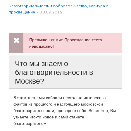
Благотвори­тель­ность и доброволь­чест­во
,
Культура и
просвещение
·
30.09.2019