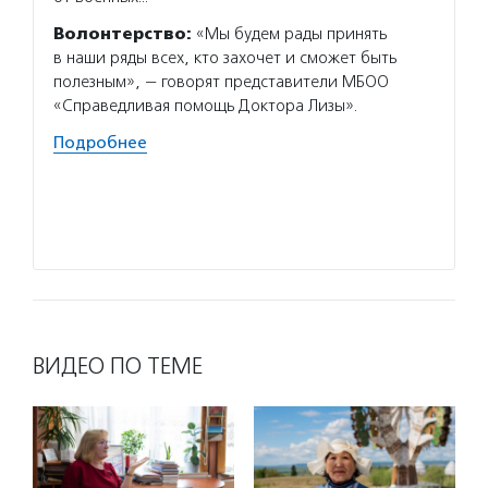
Волон
Волонтерство:
«Мы будем рады принять
и куль
в наши ряды всех, кто захочет и сможет быть
Центра
полезным», — говорят представители МБОО
просве
«Справедливая помощь Доктора Лизы».
Эгидия
добров
Подробнее
профес
Подро
ВИДЕО ПО ТЕМЕ