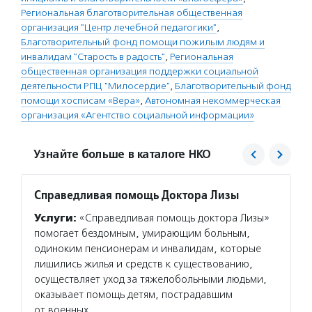
Региональная благотворительная общественная
организация "Центр лечебной педагогики"
,
Благотворительный фонд помощи пожилым людям и
инвалидам "Старость в радость"
,
Региональная
общественная организация поддержки социальной
деятельности РПЦ "Милосердие"
,
Благотворительный фонд
помощи хосписам «Вера»
,
Автономная некоммерческая
организация «Агентство социальной информации»
Узнайте больше в каталоге НКО
Справедливая помощь Доктора Лизы
Друзь
Услуги:
«Справедливая помощь доктора Лизы»
Услуг
помогает бездомным, умирающим больным,
помога
одиноким пенсионерам и инвалидам, которые
людям:
лишились жилья и средств к существованию,
многоф
осуществляет уход за тяжелобольными людьми,
поддер
оказывает помощь детям, пострадавшим
пожилы
от военных…