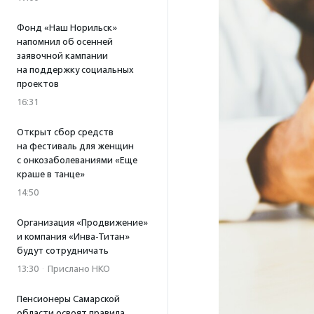
Фонд «Наш Норильск»
напомнил об осенней
заявочной кампании
на поддержку социальных
проектов
16:31
Открыт сбор средств
на фестиваль для женщин
с онкозаболеваниями «Еще
краше в танце»
14:50
Организация «Продвижение»
и компания «Инва-Титан»
будут сотрудничать
13:30
·
Прислано НКО
Пенсионеры Самарской
области освоят правила