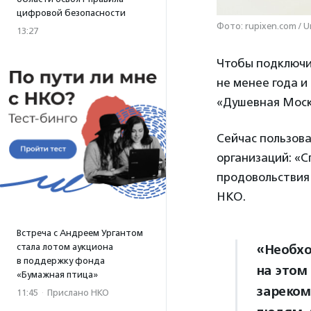
цифровой безопасности
Фото: rupixen.com / U
13:27
Чтобы подключи
не менее года и
«Душевная Моск
Сейчас пользова
организаций: «
продовольствия 
НКО.
Встреча с Андреем Ургантом
стала лотом аукциона
«Необхо
в поддержку фонда
на этом
«Бумажная птица»
зареком
11:45
·
Прислано НКО