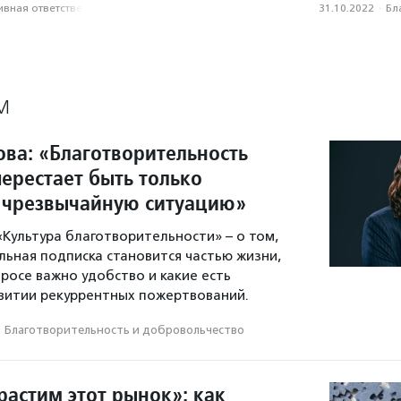
вная ответственность
31.10.2022
·
Бл
М
ва: «Благотворительность
ерестает быть только
 чрезвычайную ситуацию»
Культура благотворительности» – о том,
льная подписка становится частью жизни,
просе важно удобство и какие есть
витии рекуррентных пожертвований.
Благотвори­тель­ность и доброволь­чест­во
растим этот рынок»: как