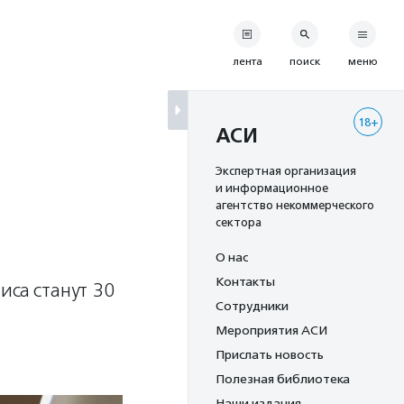
лента
поиск
меню
18+
АСИ
Экспертная организация
и информационное
агентство некоммерческого
сектора
О нас
Контакты
иса станут 30
Сотрудники
Мероприятия АСИ
Прислать новость
Полезная библиотека
Наши издания