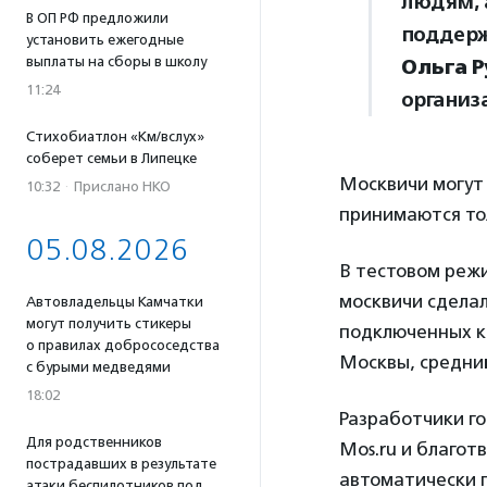
людям, а
В ОП РФ предложили
поддерж
установить ежегодные
выплаты на сборы в школу
Ольга 
11:24
организ
Стихобиатлон «Км/вслух»
соберет семьи в Липецке
Москвичи могут
10:32
·
Прислано НКО
принимаются то
05.08.2026
В тестовом режи
москвичи сдела
Автовладельцы Камчатки
могут получить стикеры
подключенных к 
о правилах добрососедства
Москвы, средний
с бурыми медведями
18:02
Разработчики г
Для родственников
Mos.ru и благот
пострадавших в результате
автоматически 
атаки беспилотников под