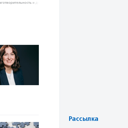
аготвори­тель­ность и доброволь­чест­во
Рассылка