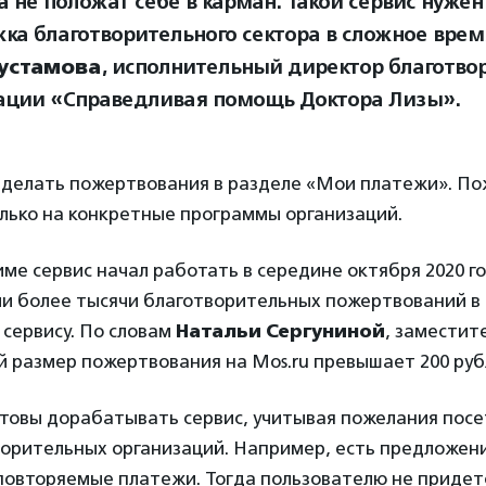
 не положат себе в карман. Такой сервис нужен
ка благотворительного сектора в сложное время
Рустамова
, исполнительный директор благотво
ации «Справедливая помощь Доктора Лизы».
 делать пожертвования в разделе «Мои платежи». П
лько на конкретные программы организаций.
ме сервис начал работать в середине октября 2020 го
ли более тысячи благотворительных пожертвований в 
сервису. По словам
Натальи Сергуниной
, заместит
 размер пожертвования на Mos.ru превышает 200 руб
отовы дорабатывать сервис, учитывая пожелания посе
ворительных организаций. Например, есть предложен
повторяемые платежи. Тогда пользователю не придет