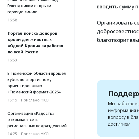
Геленджиком открыли
вводить сумму 
горячую линию
16:58
Организовать с
добросовестнос
Портал поиска доноров
благотворитель
крови для животных
«Одной Крови» заработал
по всей России
16:53
В Тюменской области прошел
кубок по спортивному
ориентированию
Поддерж
«Тюменский формат-2026»
15:19
·
Прислано НКО
Мы работаем, 
информация и
Организация «Радость»
вопросу в бла
открывает сеть
достигнем
региональных подразделений
14:25
·
Прислано НКО