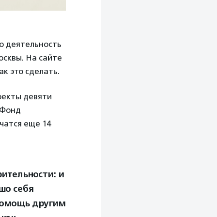
ю деятельность
осквы. На сайте
ак это сделать.
оекты девяти
 Фонд
чатся еще 14
ительности: и
шо себя
помощь другим