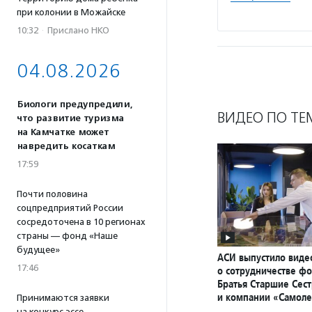
при колонии в Можайске
10:32
·
Прислано НКО
04.08.2026
Биологи предупредили,
ВИДЕО ПО ТЕ
что развитие туризма
на Камчатке может
навредить косаткам
17:59
Почти половина
соцпредприятий России
сосредоточена в 10 регионах
страны — фонд «Наше
будущее»
АСИ выпустило вид
17:46
о сотрудничестве ф
Братья Старшие Сес
и компании «Самоле
Принимаются заявки
на конкурс эссе