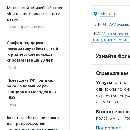
Московский юбилейный забег
«Без границ» прошел в стиле
Москва
ретро
ТЕГИ:
#НКОМосквы
13:30
·
Прислано НКО
НКО:
Международна
Лизы»
,
Благотворите
Совфед поддержал
инициативу о бесплатной
юридической помощи
Узнайте боль
сиротам старше 23 лет
13:19
Справедливая
Президент РФ подписал
Услуги:
«Справ
закон о новых мерах
одиноким пенсио
поддержки молодежных
осуществляет ух
НКО
от военных…
13:04
Волонтерств
Волонтеры Наставнического
полезным», — г
центра преобразили
Подробнее
территорию дома ребенка