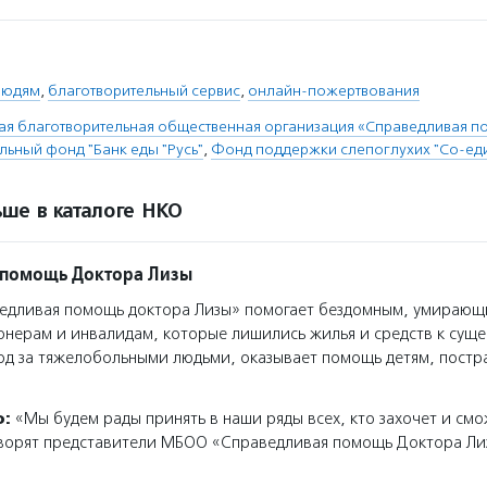
людям
,
благотворительный сервис
,
онлайн-пожертвования
я благотворительная общественная организация «Справедливая п
льный фонд "Банк еды "Русь"
,
Фонд поддержки слепоглухих "Со-ед
ше в каталоге НКО
 помощь Доктора Лизы
едливая помощь доктора Лизы» помогает бездомным, умирающ
нерам и инвалидам, которые лишились жилья и средств к сущ
од за тяжелобольными людьми, оказывает помощь детям, пост
о:
«Мы будем рады принять в наши ряды всех, кто захочет и смо
оворят представители МБОО «Справедливая помощь Доктора Ли