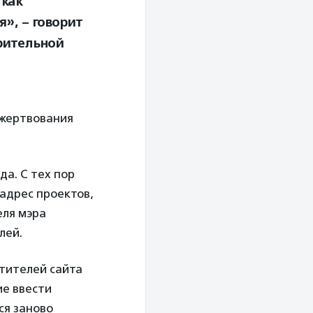
 как
», – говорит
рительной
ожертвования
да. С тех пор
адрес проектов,
еля мэра
лей.
тителей сайта
ие ввести
ся заново