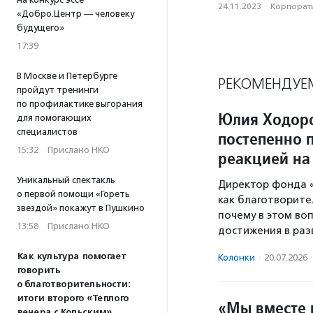
24.11.2023
·
Корпорати
«Добро.Центр — человеку
будущего»
17:39
В Москве и Петербурге
РЕКОМЕНДУЕ
пройдут тренинги
по профилактике выгорания
Юлия Ходоро
для помогающих
специалистов
постепенно п
15:32
·
Прислано НКО
реакцией на
Уникальный спектакль
Директор фонда «
о первой помощи «Гореть
как благотворите
звездой» покажут в Пушкино
почему в этом во
13:58
·
Прислано НКО
достижения в раз
Как культура помогает
Колонки
·
20.07.2026
·
говорить
о благотворительности:
итоги второго «Теплого
«Мы вместе 
вечера с Кольским»