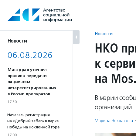
Перейти
к
содержанию
Новости
Новости
НКО пр
06.08.2026
к серв
Минздрав уточнил
на Mos
правила передачи
пациентам
незарегистрированных
в России препаратов
В мэрии сообщ
17:30
организаций.
Началась регистрация
Марина Некрасова
·
на «Добрый забег» в парке
Победы на Поклонной горе
17:00