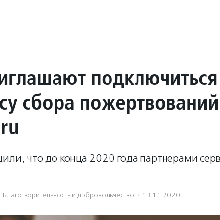
иглашают подключиться
ису сбора пожертвований
.ru
или, что до конца 2020 года партнерами серв
Благотвори­тель­ность и доброволь­чест­во
·
13.11.2020