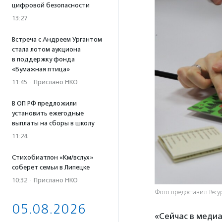
цифровой безопасности
13:27
Встреча с Андреем Ургантом
стала лотом аукциона
в поддержку фонда
«Бумажная птица»
11:45
·
Прислано НКО
В ОП РФ предложили
установить ежегодные
выплаты на сборы в школу
11:24
Стихобиатлон «Км/вслух»
соберет семьи в Липецке
10:32
·
Прислано НКО
Фото предоставил Рес
05.08.2026
«Сейчас в медиа