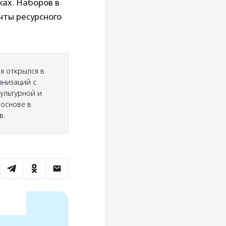
ках. Наборов в
чты ресурсного
я открылся в
анизаций с
ультурной и
 основе в
в.