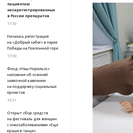
пациентам
незарегистрированных
в России препаратов
17:30
Началась регистрация
на «Добрый забег» в парке
Победы на Поклонной горе
17:00
Фонд «Наш Норильск»
напомнил об осенней
заявочной кампании
на поддержку социальных
проектов
16:31
Открыт сбор средств
на фестиваль для женщин
с онкозаболеваниями «Еще
краше в танце»