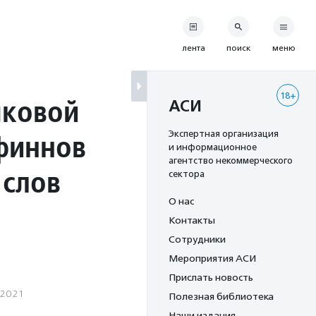
лента
поиск
меню
18+
ыковой
АСИ
 финнов
Экспертная организация
и информационное
агентство некоммерческого
 слов
сектора
О нас
Контакты
Сотрудники
Мероприятия АСИ
Прислать новость
.2021
Полезная библиотека
Наши издания