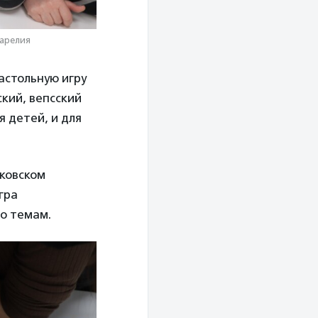
Карелия
астольную игру
ский, вепсский
я детей, и для
иковском
гра
по темам.