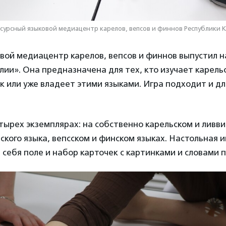
сурсный языковой медиацентр карелов, вепсов и финнов Республики 
вой медиацентр карелов, вепсов и финнов выпустил н
елии». Она предназначена для тех, кто изучает карель
к или уже владеет этими языками. Игра подходит и дл
тырех экземплярах: на собственно карельском и ливв
ского языка, вепсском и финском языках. Настольная и
 себя поле и набор карточек с картинками и словами 