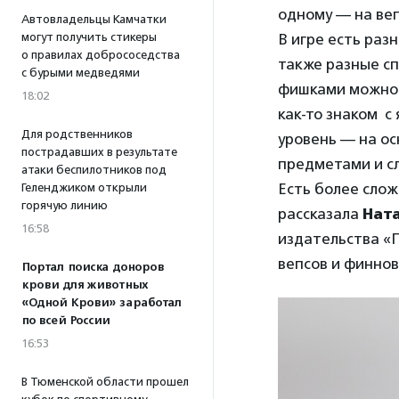
одному — на веп
Автовладельцы Камчатки
могут получить стикеры
В игре есть раз
о правилах добрососедства
также разные сп
с бурыми медведями
фишками можно и
18:02
как-то знаком с
Для родственников
уровень — на ос
пострадавших в результате
предметами и сл
атаки беспилотников под
Есть более слож
Геленджиком открыли
горячую линию
рассказала
Нат
16:58
издательства «П
вепсов и финнов
Портал поиска доноров
крови для животных
«Одной Крови» заработал
по всей России
16:53
В Тюменской области прошел