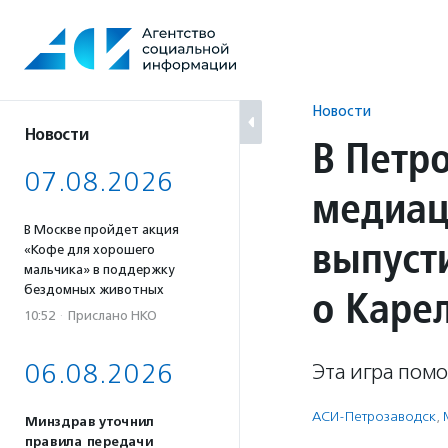
Перейти
к
содержанию
Новости
Новости
В Петр
07.08.2026
медиац
В Москве пройдет акция
выпуст
«Кофе для хорошего
мальчика» в поддержку
о Каре
бездомных животных
10:52
·
Прислано НКО
06.08.2026
Эта игра помо
АСИ-Петрозаводск
,
Минздрав уточнил
правила передачи