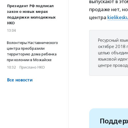
выпускают в это
Президент РФ подписал
продаже нет, но
закон о новых мерах
центра
kielikesk
поддержки молодежных
НКО
13:04
Ресурсный язы
Волонтеры Наставнического
октябре 2018 
центра преобразили
целью объедин
территорию дома ребенка
языковой иден
при колонии в Можайске
центре проводя
10:32
·
Прислано НКО
Все новости
Поддерж