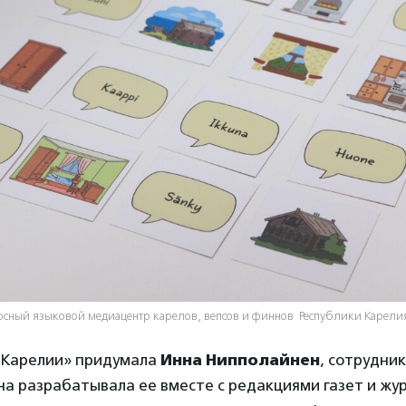
урсный языковой медиацентр карелов, вепсов и финнов Республики Карели
о Карелии» придумала
Инна Нипполайнен
, сотрудни
а разрабатывала ее вместе с редакциями газет и жу