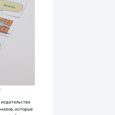
я
к издательства
рналов, которые