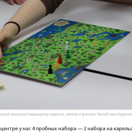
урсный языковой медиацентр карелов, вепсов и финнов Республики Карели
центре у нас 4 пробных набора — 2 набора на карельс