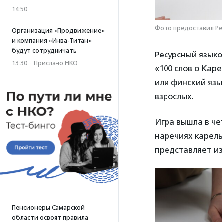
14:50
Фото предоставил Ре
Организация «Продвижение»
и компания «Инва-Титан»
будут сотрудничать
Ресурсный языко
13:30
·
Прислано НКО
«100 слов о Кар
или финский язы
взрослых.
Игра вышла в че
наречиях карель
представляет из
Пенсионеры Самарской
области освоят правила