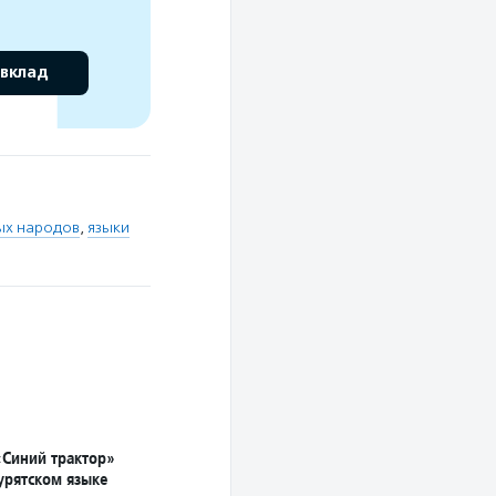
 вклад
ых народов
,
языки
Синий трактор»
урятском языке