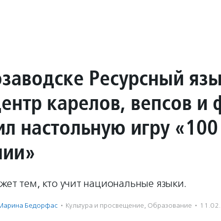
озаводске Ресурсный яз
ентр карелов, вепсов и
ил настольную игру «100
лии»
жет тем, кто учит национальные языки.
Марина Бедорфас
·
Культура и просвещение
,
Образование
·
11.02