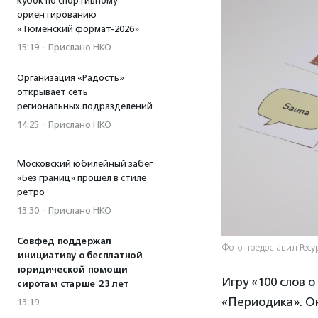
кубок по спортивному
ориентированию
«Тюменский формат-2026»
15:19
·
Прислано НКО
Организация «Радость»
открывает сеть
региональных подразделений
14:25
·
Прислано НКО
Московский юбилейный забег
«Без границ» прошел в стиле
ретро
13:30
·
Прислано НКО
Совфед поддержал
Фото предоставил Рес
инициативу о бесплатной
юридической помощи
Игру «100 слов 
сиротам старше 23 лет
«Периодика». Он
13:19