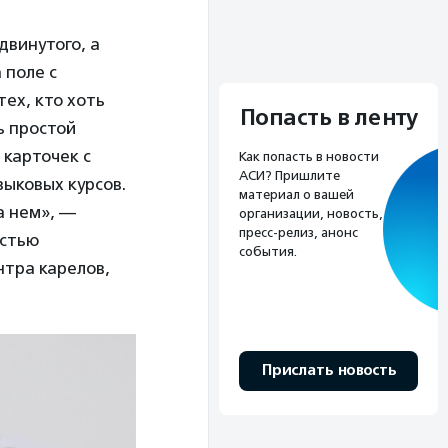
двинутого, а
 поле с
тех, кто хоть
Попасть в ленту
ь простой
 карточек с
Как попасть в новости
АСИ? Пришлите
зыковых курсов.
материал о вашей
а нем», —
организации, новость,
пресс-релиз, анонс
остью
события.
нтра карелов,
Прислать новость