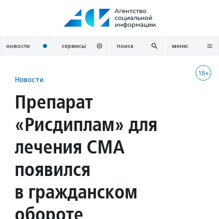
Перейти
к
содержанию
новости
сервисы
поиск
меню
18+
Новости
Препарат
«Рисдиплам» для
лечения СМА
появился
в гражданском
обороте