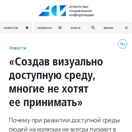
Перейти
к
содержанию
новости
сервисы
поиск
меню
18+
Новости
«Создав визуально
доступную среду,
многие не хотят
ее принимать»
Почему при развитии доступной среды
людей на колясках не всегда пускают в