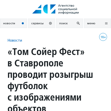
Перейти
к
содержанию
новости
сервисы
поиск
меню
18+
Новости
«Том Сойер Фест»
в Ставрополе
проводит розыгрыш
футболок
с изображениями
объектов