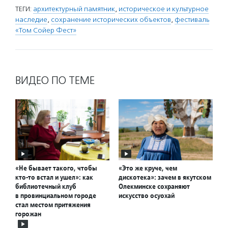
ТЕГИ:
архитектурный памятник
,
историческое и культурное
наследие
,
сохранение исторических объектов
,
фестиваль
«Том Сойер Фест»
ВИДЕО ПО ТЕМЕ
«Не бывает такого, чтобы
«Это же круче, чем
кто-то встал и ушел»: как
дискотека»: зачем в якутском
библиотечный клуб
Олекминске сохраняют
в провинциальном городе
искусство осуохай
стал местом притяжения
горожан