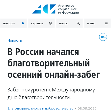
Перейти
к
содержанию
новости
сервисы
поиск
меню
18+
Новости
В России начался
благотворительный
осенний онлайн-забег
Забег приурочен к Международному
дню благотворительности.
Благотвори­тель­ность и доброволь­чест­во
·
08.09.2025