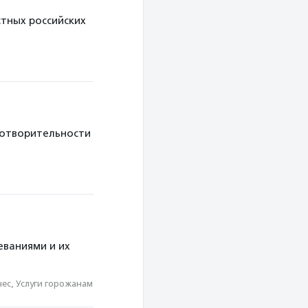
тных российских
готворительности
еваниями и их
ес, Услуги горожанам