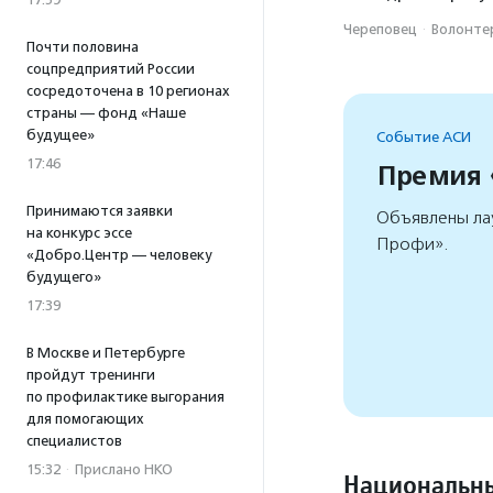
Череповец
·
Волонтер
Почти половина
соцпредприятий России
сосредоточена в 10 регионах
страны — фонд «Наше
будущее»
Событие АСИ
17:46
Премия
Принимаются заявки
Объявлены ла
на конкурс эссе
Профи».
«Добро.Центр — человеку
будущего»
17:39
В Москве и Петербурге
пройдут тренинги
по профилактике выгорания
для помогающих
специалистов
15:32
·
Прислано НКО
Национальны