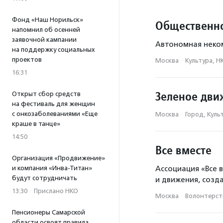
Помощь пожи
Фонд «Наш Норильск»
Общественно
напомнил об осенней
помощь детям
заявочной кампании
Автономная неко
на поддержку социальных
Адаптивный с
проектов
Москва
·
Культура, Н
Инклюзивное 
16:31
Помощь женщи
Зеленое дви
Открыт сбор средств
на фестиваль для женщин
полезная заня
с онкозаболеваниями «Еще
Москва
·
Город, Куль
краше в танце»
Помощь людям
14:50
помощь детям
Все вместе
Организация «Продвижение»
Сопровождаем
и компания «Инва-Титан»
Ассоциация «Все
Дети с РАС
будут сотрудничать
и движения, созд
13:30
·
Прислано НКО
Поддержка м
Москва
·
Волонтерст
Пенсионеры Самарской
Помощь людям
области освоят правила