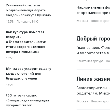
Уникальный спектакль
Национальный фон
о первой помощи «Гореть
спортсменов при
звездой» покажут в Пушкино
Москва
·
Волонтерств
13:58
·
Прислано НКО
Как культура помогает
Добрый горо
говорить
о благотворительности:
итоги второго «Теплого
Главная цель Фон
вечера с Кольским»
и волонтерства в
13:55
Санкт-Петербург
·
Во
Минздрав ускорит выдачу
медзаключений для
Линия жизни
будущих опекунов
13:21
Благотворительны
родителям. Мисс
РЭО готовит сервис
«Экопульс» для ликвидации
Москва
·
Волонтерств
мусорных свалок