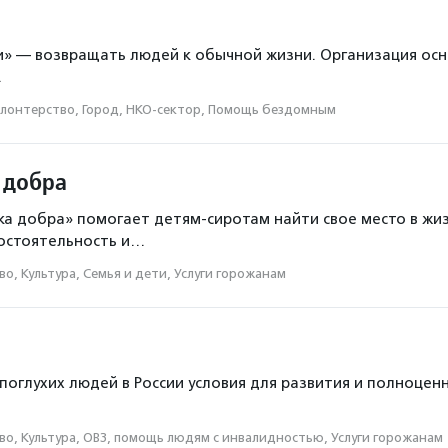
 с деменцией
юридическая помощь НКО
Дети с ДЦП
Помощь социально уязвимым людям
Помощь ветерана
» — возвращать людей к обычной жизни. Организация основ
…
омным людям
Тюремное служение
здоровый образ жиз
лонтерство, Город, НКО-сектор, Помощь бездомным
слым
Трудоустройство людей с инвалидностью
помощь 
 с лейкемией
помощь недоношенным детям
Раздельный
 добра
юди
Помощь подросткам
Помощь зависимым
 добра» помогает детям-сиротам найти свое место в жиз
ким млекопитающим
Экопросвещение
парадайвинг
мостоятельность и…
 помощь
Краеведение
национальные приоритеты
о, Культура, Семья и дети, Услуги горожанам
кникам детских домов и интернатов
Помощь людям с эпилеп
Инклюзивная среда
Помощь людям в больницах
Пом
Помощь людям с синдромом Дауна
Коворкинг
оглухих людей в России условия для развития и полноценн
 с неврологическими заболеваниями
ремесленные мастерск
во, Культура, ОВЗ, помощь людям с инвалидностью, Услуги горожанам