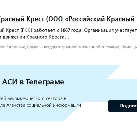
О НКО
помощь людям с фенилкетонурией
Помощь перес
Красный Крест (ООО «Российский Красный 
й Крест (РКК) работает с 1867 года. Организация участвуе
 движении Красного Креста…
во, Здоровье, Помощь людям в трудной жизненной ситуации, Помощ
 АСИ в Телеграме
тей некоммерческого сектора в
але Агенства социальной информации
Подпис