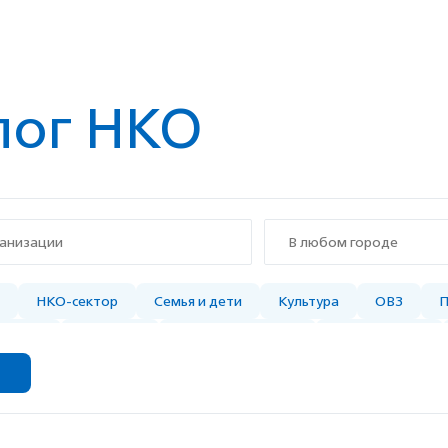
лог НКО
В любом городе
НКО-сектор
Семья и дети
Культура
ОВЗ
П
Город
Экология
Услуги горожанам
Образование
НКО
Пожилые
Животные
Спорт
 с инвалидностью
Поиск пропавших людей
 с ментальной инвалидностью
Помощь детям с инвалиднос