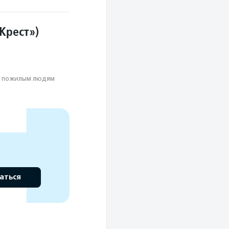
еленцам
Крест»)
т
ь пожилым людям
аться