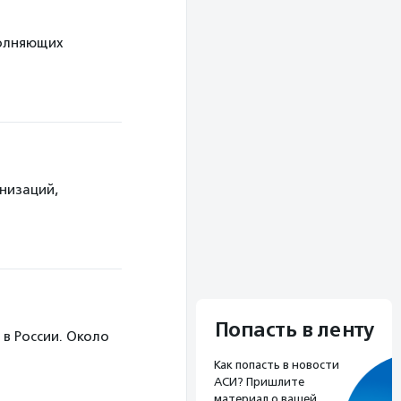
полняющих
низаций,
Попасть в ленту
в России. Около
Как попасть в новости
АСИ? Пришлите
материал о вашей