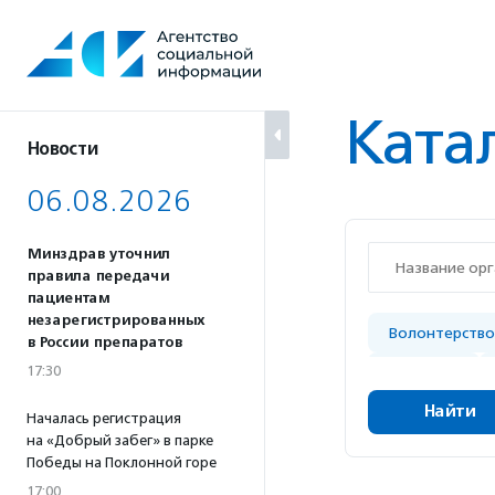
Перейти
к
содержанию
Ката
Новости
06.08.2026
Минздрав уточнил
правила передачи
пациентам
незарегистрированных
Волонтерство
в России препаратов
17:30
Здоровье
Ресурсы для 
Началась регистрация
на «Добрый забег» в парке
помощь людям
Победы на Поклонной горе
17:00
Помощь людям