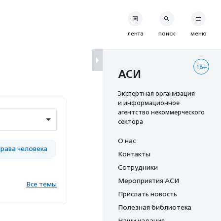
лента
поиск
меню
18+
АСИ
Экспертная организация
и информационное
агентство некоммерческого
сектора
О нас
рава человека
Контакты
Соц. бизнес
Сотрудники
Мероприятия АСИ
Все темы
Прислать новость
Полезная библиотека
тью
Наши издания