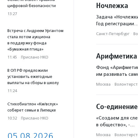
Ночлежка
Помощь людям
цифровой безопасности
13:27
Исследования
Задача «Ночлежки
Год регистрации
Помощь безд
Встреча с Андреем Ургантом
Санкт-Петербург
·
Во
стала лотом аукциона
Помощь взро
в поддержку фонда
«Бумажная птица»
помощь людям
Арифметика
11:45
·
Прислано НКО
бездомные л
Фонд «Арифметика
В ОП РФ предложили
Помощь морс
им развивать са
установить ежегодные
выплаты на сборы в школу
Гуманитарная
Москва
·
Волонтерств
11:24
Помощь выпус
Стихобиатлон «Км/вслух»
Со-единение
иппотерапия
соберет семьи в Липецке
Медиация
«Создаем для слеп
10:32
·
Прислано НКО
в общество», -…
Помощь людям
05.08.2026
Москва
·
Волонтерст