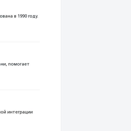
м
ана в 1990 году.
ни
птицам
 сбор мусора
ни, помогает
сией
ощь людям
ой интеграции
ие