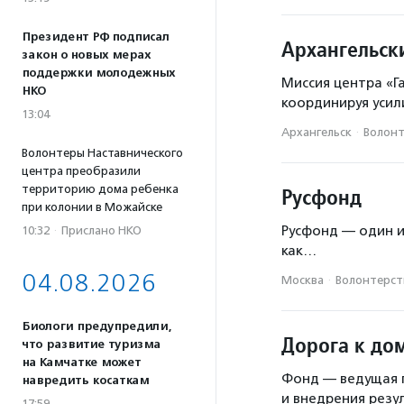
Президент РФ подписал
Архангельск
закон о новых мерах
поддержки молодежных
Миссия центра «Г
НКО
координируя усил
13:04
Архангельск
·
Волонт
Волонтеры Наставнического
центра преобразили
территорию дома ребенка
Русфонд
при колонии в Можайске
Русфонд — один и
10:32
·
Прислано НКО
как…
04.08.2026
Москва
·
Волонтерств
Биологи предупредили,
Дорога к до
что развитие туризма
на Камчатке может
Фонд — ведущая 
навредить косаткам
и внедрения резу
17:59