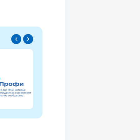
Спецпроект
Проводники социаль
изменений
Это ресурс, созданный для осмысле
НКО за 30 лет и размышлений об об