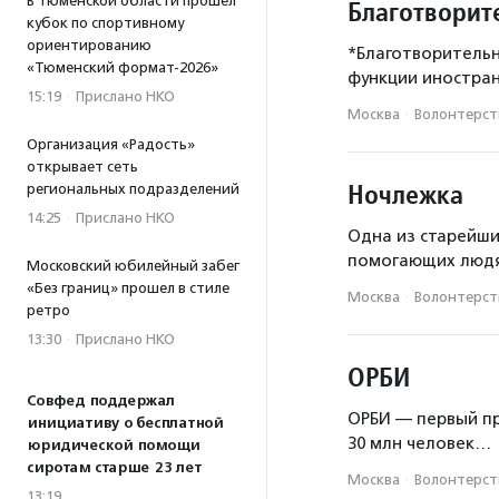
В Тюменской области прошел
Благотворит
кубок по спортивному
ориентированию
*Благотворитель
«Тюменский формат-2026»
функции иностран
15:19
·
Прислано НКО
Москва
·
Волонтерст
Организация «Радость»
открывает сеть
Ночлежка
региональных подразделений
14:25
·
Прислано НКО
Одна из старейши
помогающих людям
Московский юбилейный забег
«Без границ» прошел в стиле
Москва
·
Волонтерст
ретро
13:30
·
Прислано НКО
ОРБИ
Совфед поддержал
ОРБИ — первый пр
инициативу о бесплатной
30 млн человек…
юридической помощи
сиротам старше 23 лет
Москва
·
Волонтерст
13:19