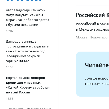
Поддержка С
Автовладельцы Камчатки
Российский 
могут получить стикеры
о правилах добрососедства
Российский Красны
с бурыми медведями
в Международном
18:02
Москва
·
Волонтерст
Для родственников
пострадавших в результате
атаки беспилотников под
Геленджиком открыли
горячую линию
Читайте
16:58
Портал поиска доноров
Больше новос
крови для животных
телеграм-кан
«Одной Крови» заработал
по всей России
16:53