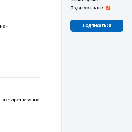
Поддержать нас
Подписаться
сии»
ым пациентам
тавничество
болеваниями
спорт
нные организации