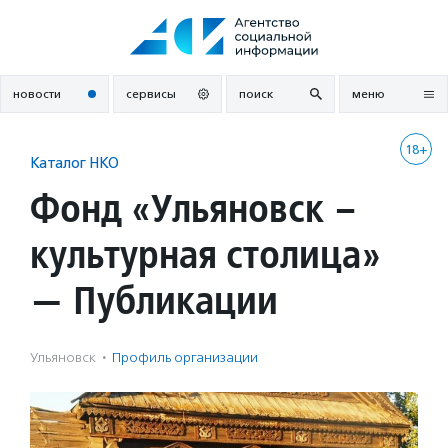
Перейти
к
содержанию
новости
сервисы
поиск
меню
18+
Каталог НКО
Фонд «Ульяновск –
культурная столица»
— Публикации
Ульяновск
·
Профиль организации