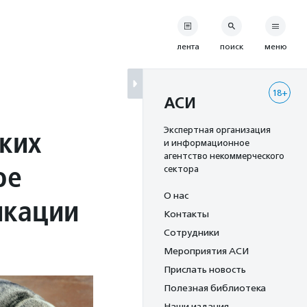
лента
поиск
меню
18+
АСИ
ких
Экспертная организация
и информационное
агентство некоммерческого
ое
сектора
О нас
икации
Контакты
Сотрудники
Мероприятия АСИ
Прислать новость
Полезная библиотека
Наши издания