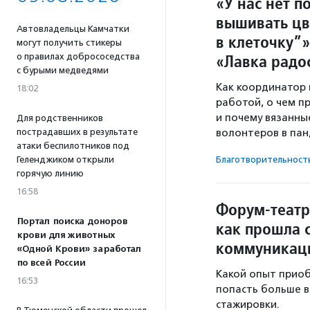
«У нас нет 
вышивать цв
Автовладельцы Камчатки
в клеточку”
могут получить стикеры
«Лавка радо
о правилах добрососедства
с бурыми медведями
Как координатор 
18:02
работой, о чем п
и почему вязанны
Для родственников
волонтеров в па
пострадавших в результате
атаки беспилотников под
Благотвори­тель­ност
Геленджиком открыли
горячую линию
16:58
Форум-театр
Портал поиска доноров
как прошла 
крови для животных
коммуникац
«Одной Крови» заработал
по всей России
Какой опыт приоб
16:53
попасть больше в
стажировки.