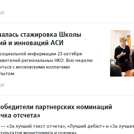
023
чалась стажировка Школы
ий и инноваций АСИ
 социальной информации 23 октября
авителей региональных НКО. Всю неделю
иться с московскими коллегами
пытом.
023
обедители партнерских номинаций
чка отсчета»
— «За лучший текст отчета», «Лучший дебют» и «За лучше
зультатов мониторинга и оценки».