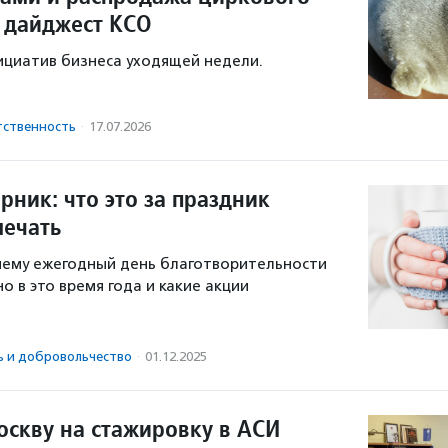
 дайджест КСО
ициатив бизнеса уходящей недели.
тственность
·
17.07.2026
ник: что это за праздник
мечать
чему ежегодный день благотворительности
о в это время года и какие акции
ь и доброволь­чест­во
·
01.12.2025
оскву на стажировку в АСИ