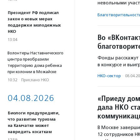
невольными учас
Президент РФ подписал
Благотвори­тель­ност
закон о новых мерах
поддержки молодежных
НКО
Во «ВКонтак
13:04
благотворит
Волонтеры Наставнического
Фонды расскажут 
центра преобразили
в конкурсе и выи
территорию дома ребенка
при колонии в Можайске
НКО-сектор
·
08.04.2
10:32
·
Прислано НКО
04.08.2026
«Приеду дом
дала НКО ст
Биологи предупредили,
коммуникац
что развитие туризма
на Камчатке может
В Москве заверши
навредить косаткам
12 сотрудников Н
17:59