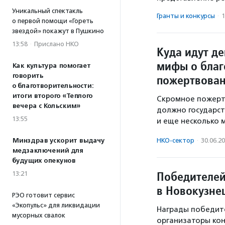
Уникальный спектакль
Гранты и конкурсы
·
1
о первой помощи «Гореть
звездой» покажут в Пушкино
13:58
·
Прислано НКО
Куда идут д
мифы о благ
Как культура помогает
говорить
пожертвова
о благотворительности:
итоги второго «Теплого
Скромное пожертв
вечера с Кольским»
должно государст
13:55
и еще несколько 
НКО-сектор
·
30.06.2
Минздрав ускорит выдачу
медзаключений для
будущих опекунов
Победителей
13:21
в Новокузне
РЭО готовит сервис
«Экопульс» для ликвидации
Награды победите
мусорных свалок
организаторы кон