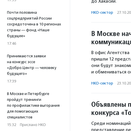
до Хакасии.
НКО-сектор
·
27.10.2
Почти половина
соцпредприятий России
сосредоточена в 10 регионах
страны — фонд «Наше
В Москве на
будущее»
коммуникац
17:46
В офис Агентства
Принимаются заявки
пришли 12 предст
на конкурс эссе
они будут знаком
«Добро.Центр — человеку
и обмениваться о
будущего»
17:39
НКО-сектор
·
23.10.2
В Москве и Петербурге
пройдут тренинги
Объявлены п
по профилактике выгорания
конкурса «То
для помогающих
специалистов
Среди номинаций 
15:32
·
Прислано НКО
представление ре