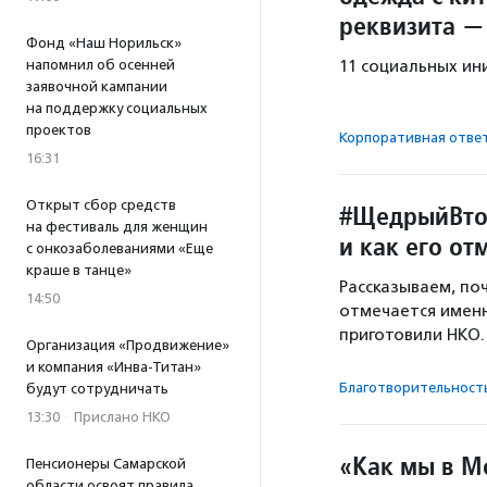
реквизита —
Фонд «Наш Норильск»
напомнил об осенней
11 социальных ин
заявочной кампании
на поддержку социальных
проектов
Корпоративная отве
16:31
Открыт сбор средств
#ЩедрыйВтор
на фестиваль для женщин
и как его от
с онкозаболеваниями «Еще
краше в танце»
Рассказываем, по
14:50
отмечается именн
приготовили НКО.
Организация «Продвижение»
и компания «Инва-Титан»
Благотвори­тель­ност
будут сотрудничать
13:30
·
Прислано НКО
«Как мы в М
Пенсионеры Самарской
области освоят правила