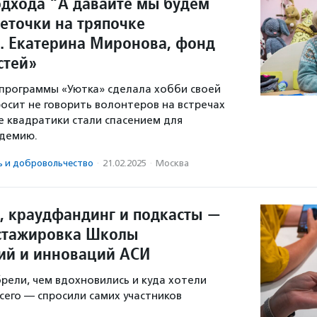
подхода “А давайте мы будем
еточки на тряпочке
». Екатерина Миронова, фонд
стей»
программы «Уютка» сделала хобби своей
росит не говорить волонтеров на встречах
е квадратики стали спасением для
ндемию.
ь и доброволь­чест­во
·
21.02.2025
·
Москва
, краудфандинг и подкасты —
стажировка Школы
ий и инноваций АСИ
рели, чем вдохновились и куда хотели
сего — спросили самих участников