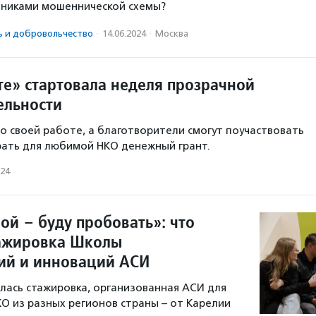
тниками мошеннической схемы?
ь и доброволь­чест­во
·
14.06.2024
·
Москва
те» стартовала неделя прозрачной
ельности
о своей работе, а благотворители смогут поучаствовать
грать для любимой НКО денежный грант.
024
ой – буду пробовать»: что
ажировка Школы
ий и инноваций АСИ
лась стажировка, организованная АСИ для
КО из разных регионов страны – от Карелии