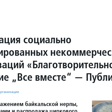
ация социально
ированных некоммерчес
заций «Благотворительн
ие „Все вместе“ — Публ
рганизации
ражением байкальской нерпы,
тами и распродажа циркового