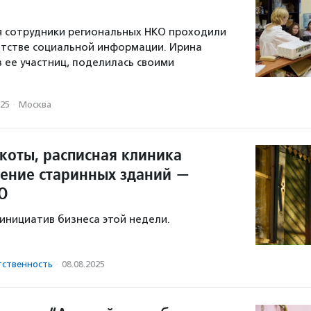
ря сотрудники региональных НКО проходили
нтстве социальной информации. Ирина
з ее участниц, поделилась своими
025
·
Москва
оты, расписная клиника
ление старинных зданий —
О
инициатив бизнеса этой недели.
тственность
·
08.08.2025