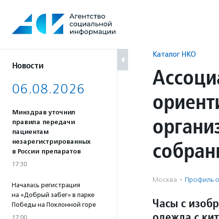
Перейти
к
содержанию
Каталог НКО
Новости
Ассоци
06.08.2026
ориент
Минздрав уточнил
органи
правила передачи
пациентам
собран
незарегистрированных
в России препаратов
17:30
Москва
·
Профиль о
Началась регистрация
на «Добрый забег» в парке
Часы с изоб
Победы на Поклонной горе
одежда с ки
17:00