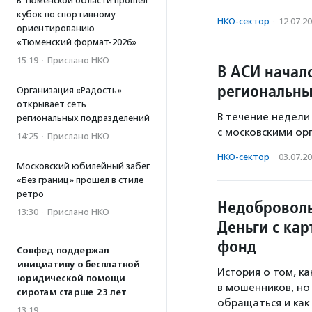
В Тюменской области прошел
кубок по спортивному
НКО-сектор
·
12.07.2
ориентированию
«Тюменский формат-2026»
15:19
·
Прислано НКО
В АСИ начал
региональн
Организация «Радость»
открывает сеть
В течение недели
региональных подразделений
с московскими ор
14:25
·
Прислано НКО
НКО-сектор
·
03.07.2
Московский юбилейный забег
«Без границ» прошел в стиле
ретро
Недоброволь
13:30
·
Прислано НКО
Деньги с кар
фонд
Совфед поддержал
инициативу о бесплатной
История о том, к
юридической помощи
в мошенников, но 
сиротам старше 23 лет
обращаться и как
13:19