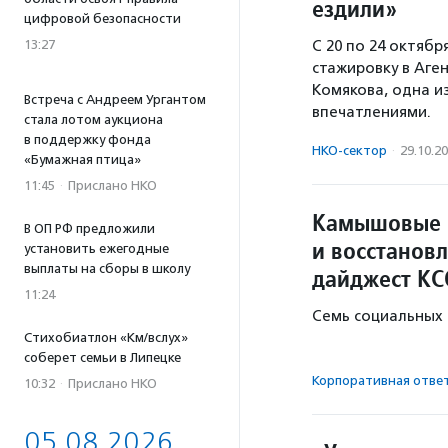
ездили»
цифровой безопасности
С 20 по 24 октяб
13:27
стажировку в Аге
Комякова, одна и
Встреча с Андреем Ургантом
впечатлениями.
стала лотом аукциона
в поддержку фонда
НКО-сектор
·
29.10.2
«Бумажная птица»
11:45
·
Прислано НКО
Камышовые к
В ОП РФ предложили
и восстанов
установить ежегодные
выплаты на сборы в школу
дайджест КС
11:24
Семь социальных 
Стихобиатлон «Км/вслух»
соберет семьи в Липецке
Корпоративная отве
10:32
·
Прислано НКО
05.08.2026