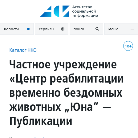
Перейти
к
содержанию
новости
сервисы
поиск
меню
18+
Каталог НКО
Частное учреждение
«Центр реабилитации
временно бездомных
животных „Юна“ —
Публикации