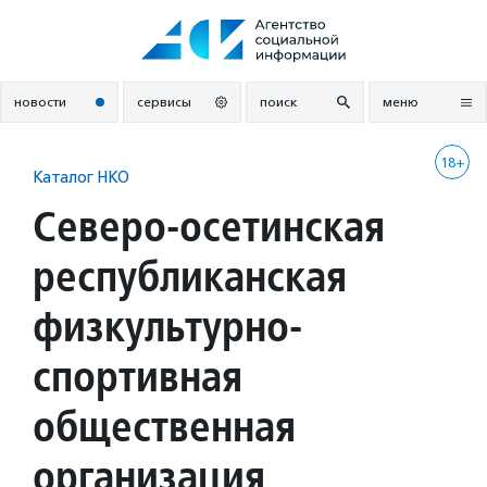
Перейти
к
содержанию
новости
сервисы
поиск
меню
18+
Каталог НКО
Северо-осетинская
республиканская
физкультурно-
спортивная
общественная
организация