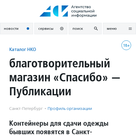
Перейти
к
содержанию
новости
сервисы
поиск
меню
18+
Каталог НКО
благотворительный
магазин «Спасибо» —
Публикации
Санкт-Петербург
·
Профиль организации
Контейнеры для сдачи одежды
бывших появятся в Санкт-