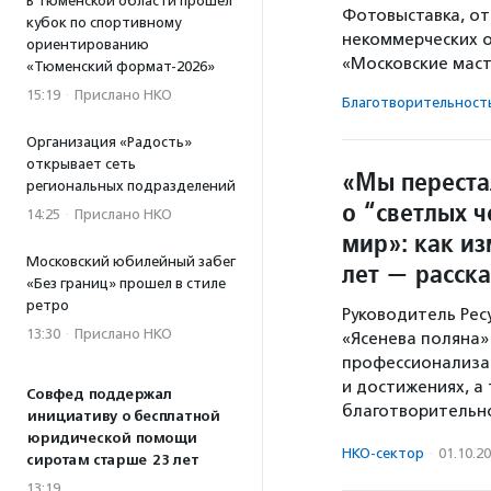
В Тюменской области прошел
Фотовыставка, от
кубок по спортивному
некоммерческих о
ориентированию
«Московские маст
«Тюменский формат-2026»
15:19
·
Прислано НКО
Благотвори­тель­ност
Организация «Радость»
открывает сеть
«Мы перестал
региональных подразделений
о “светлых 
14:25
·
Прислано НКО
мир»: как и
Московский юбилейный забег
лет — расск
«Без границ» прошел в стиле
ретро
Руководитель Рес
13:30
·
Прислано НКО
«Ясенева поляна»
профессионализац
и достижениях, а
Совфед поддержал
благотворительно
инициативу о бесплатной
юридической помощи
НКО-сектор
·
01.10.2
сиротам старше 23 лет
13:19