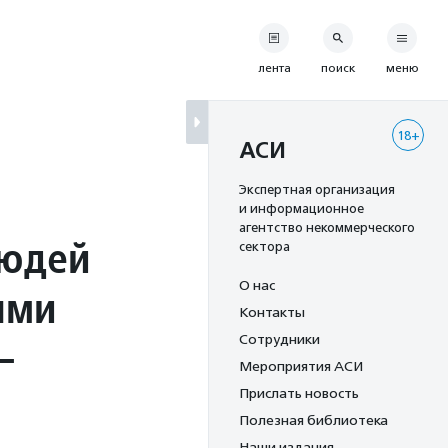
лента
поиск
меню
18+
АСИ
Экспертная организация
и информационное
агентство некоммерческого
людей
сектора
О нас
ями
Контакты
—
Сотрудники
Мероприятия АСИ
Прислать новость
Полезная библиотека
Наши издания