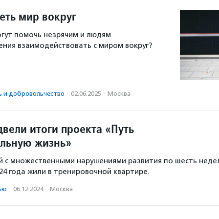
еть мир вокруг
гут помочь незрячим и людям
ения взаимодействовать с миром вокруг?
ь и доброволь­чест­во
·
02.06.2025
·
Москва
двели итоги проекта «Путь
ельную жизнь»
й с множественными нарушениями развития по шесть неде
24 года жили в тренировочной квартире.
ью
·
06.12.2024
·
Москва