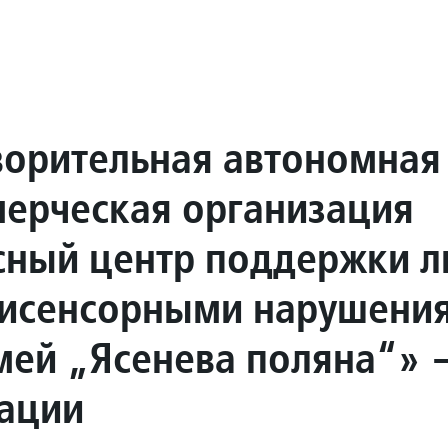
ворительная автономная
ерческая организация
сный центр поддержки 
тисенсорными нарушени
емей „Ясенева поляна“» 
ации