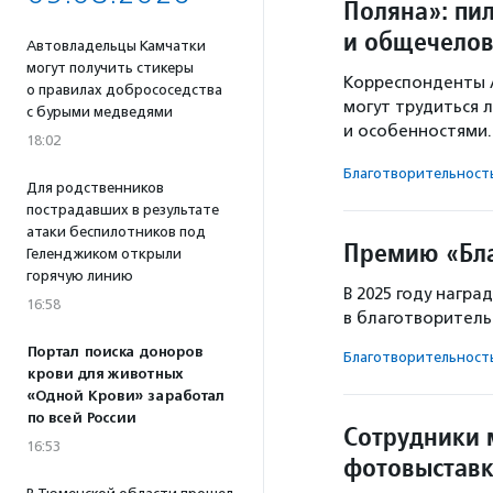
Поляна»: пи
и общечелов
Автовладельцы Камчатки
могут получить стикеры
Корреспонденты А
о правилах добрососедства
могут трудиться 
с бурыми медведями
и особенностями.
18:02
Благотвори­тель­ност
Для родственников
пострадавших в результате
атаки беспилотников под
Премию «Бла
Геленджиком открыли
горячую линию
В 2025 году награ
16:58
в благотворитель
Портал поиска доноров
Благотвори­тель­ност
крови для животных
«Одной Крови» заработал
по всей России
Сотрудники 
16:53
фотовыстав