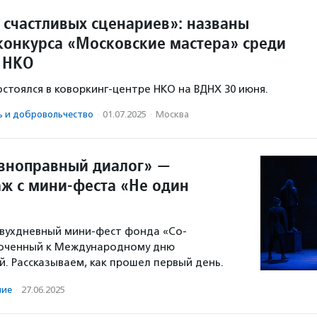
счастливых сценариев»: названы
конкурса «Московские мастера» среди
 НКО
остоялся в коворкинг-центре НКО на ВДНХ 30 июня.
ь и доброволь­чест­во
·
01.07.2025
·
Москва
вноправный диалог» —
ж с мини-феста «Не один
двухдневный мини-фест фонда «Со-
роченный к Международному дню
й. Рассказываем, как прошел первый день.
ние
·
27.06.2025