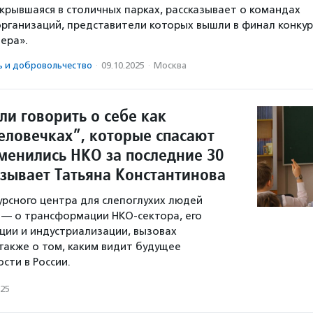
крывшаяся в столичных парках, рассказывает о командах
рганизаций, представители которых вышли в финал конкур
ера».
ь и доброволь­чест­во
·
09.10.2025
·
Москва
и говорить о себе как
человечках”, которые спасают
зменились НКО за последние 30
азывает Татьяна Константинова
урсного центра для слепоглухих людей
 — о трансформации НКО-сектора, его
ии и индустриализации, вызовах
 также о том, каким видит будущее
сти в России.
025