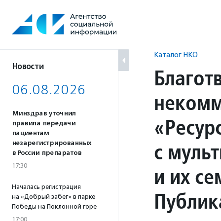
Перейти
к
содержанию
Каталог НКО
Новости
Благот
06.08.2026
некомм
Минздрав уточнил
«Ресур
правила передачи
пациентам
с муль
незарегистрированных
в России препаратов
17:30
и их с
Началась регистрация
Публик
на «Добрый забег» в парке
Победы на Поклонной горе
17:00