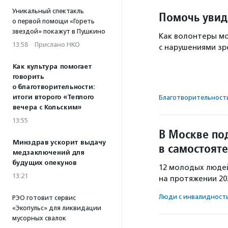
Уникальный спектакль
Помочь увид
о первой помощи «Гореть
звездой» покажут в Пушкино
Как волонтеры мо
13:58
·
Прислано НКО
с нарушениями зр
Как культура помогает
говорить
о благотворительности:
итоги второго «Теплого
Благотвори­тель­ност
вечера с Кольским»
13:55
В Москве по
Минздрав ускорит выдачу
в самостоят
медзаключений для
будущих опекунов
12 молодых люде
13:21
на протяжении 20
Люди с инвалидност
РЭО готовит сервис
«Экопульс» для ликвидации
мусорных свалок