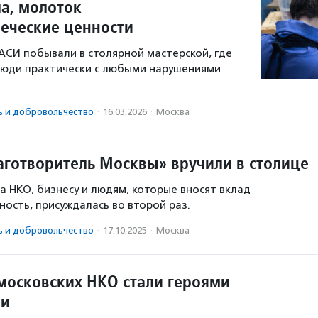
ла, молоток
еческие ценности
СИ побывали в столярной мастерской, где
люди практически с любыми нарушениями
ь и доброволь­чест­во
·
16.03.2026
·
Москва
готворитель Москвы» вручили в столице
да НКО, бизнесу и людям, которые вносят вклад
ность, присуждалась во второй раз.
ь и доброволь­чест­во
·
17.10.2025
·
Москва
московских НКО стали героями
ки