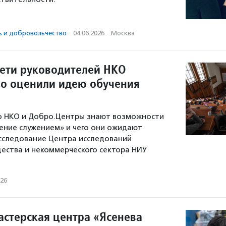
ь и доброволь­чест­во
·
04.06.2026
·
Москва
рети руководителей НКО
о оценили идею обучения
о НКО и Добро.Центры знают возможности
ение служением» и чего они ожидают
сследование Центра исследований
ества и некоммерческого сектора НИУ
026
астерская центра «Ясенева