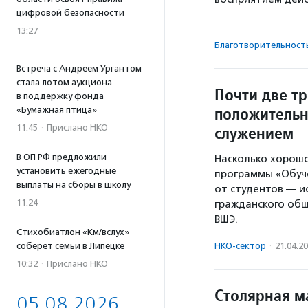
цифровой безопасности
13:27
Благотвори­тель­ност
Встреча с Андреем Ургантом
стала лотом аукциона
Почти две т
в поддержку фонда
положительн
«Бумажная птица»
11:45
·
Прислано НКО
служением
В ОП РФ предложили
Насколько хорош
установить ежегодные
программы «Обуч
выплаты на сборы в школу
от студентов — и
11:24
гражданского общ
ВШЭ.
Стихобиатлон «Км/вслух»
соберет семьи в Липецке
НКО-сектор
·
21.04.2
10:32
·
Прислано НКО
Столярная м
05.08.2026