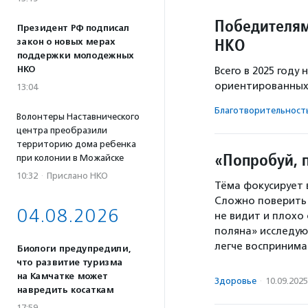
Победителям
Президент РФ подписал
НКО
закон о новых мерах
поддержки молодежных
НКО
Всего в 2025 году
ориентированных
13:04
Благотвори­тель­ност
Волонтеры Наставнического
центра преобразили
территорию дома ребенка
«Попробуй, 
при колонии в Можайске
10:32
·
Прислано НКО
Тёма фокусирует 
Сложно поверить в
04.08.2026
не видит и плохо
поляна» исследую
легче воспринимат
Биологи предупредили,
что развитие туризма
на Камчатке может
Здоровье
·
10.09.2025
навредить косаткам
17:59