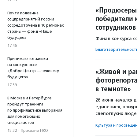
«Продюсеры 
Почти половина
победители 
соцпредприятий России
сотрудников
сосредоточена в 10 регионах
страны — фонд «Наше
будущее»
Финал конкурса с
17:46
Благотвори­тель­ност
Принимаются заявки
на конкурс эссе
«Живой и ра
«Добро.Центр — человеку
будущего»
фоторепорта
17:39
в темноте»
В Москве и Петербурге
26 июня начался 
пройдут тренинги
единение», приу
по профилактике выгорания
слепоглухих люде
для помогающих
специалистов
Культура и просвеще
15:32
·
Прислано НКО