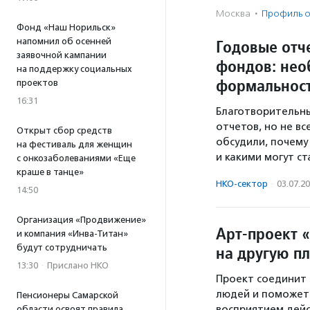
Москва
·
Профиль о
Фонд «Наш Норильск»
напомнил об осенней
Годовые отч
заявочной кампании
фондов: нео
на поддержку социальных
формальност
проектов
16:31
Благотворительн
отчетов, но не вс
Открыт сбор средств
обсудили, почему
на фестиваль для женщин
и какими могут с
с онкозаболеваниями «Еще
краше в танце»
НКО-сектор
·
03.07.2
14:50
Организация «Продвижение»
Арт-проект «
и компания «Инва-Титан»
будут сотрудничать
на другую пл
13:30
·
Прислано НКО
Проект соединит 
людей и поможет 
Пенсионеры Самарской
восприятием дейс
области освоят правила