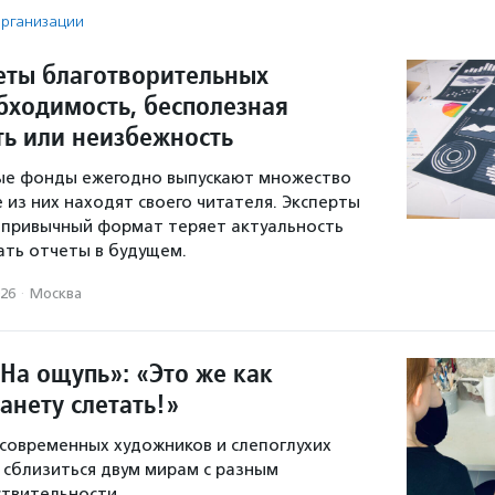
рганизации
еты благотворительных
бходимость, бесполезная
ь или неизбежность
ые фонды ежегодно выпускают множество
е из них находят своего читателя. Эксперты
 привычный формат теряет актуальность
тать отчеты в будущем.
026
·
Москва
На ощупь»: «Это же как
анету слетать!»
современных художников и слепоглухих
сблизиться двум мирам с разным
твительности.