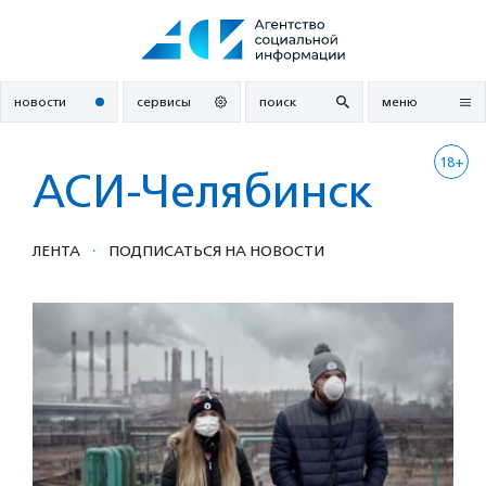
Перейти
к
содержанию
новости
сервисы
поиск
меню
18+
АСИ-Челябинск
·
ЛЕНТА
ПОДПИСАТЬСЯ НА НОВОСТИ