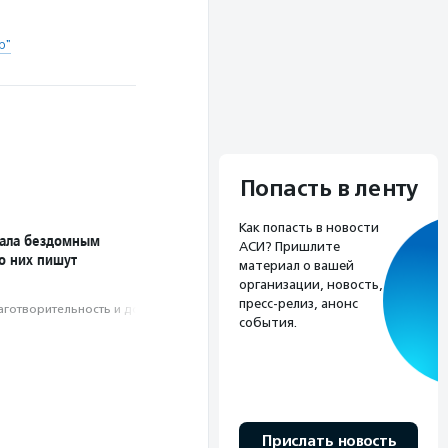
р"
Попасть в ленту
Как попасть в новости
дала бездомным
АСИ? Пришлите
 о них пишут
материал о вашей
организации, новость,
пресс-релиз, анонс
аготвори­тель­ность и доброволь­чест­во
события.
Прислать новость