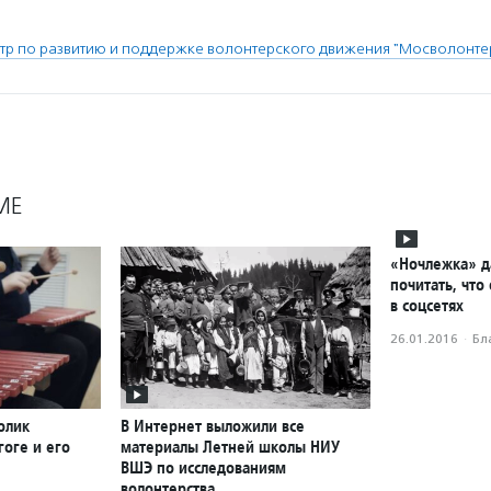
тр по развитию и поддержке волонтерского движения "Мосволонте
МЕ
«Ночлежка» 
почитать, что
в соцсетях
26.01.2016
·
Бл
олик
В Интернет выложили все
оге и его
материалы Летней школы НИУ
ВШЭ по исследованиям
волонтерства