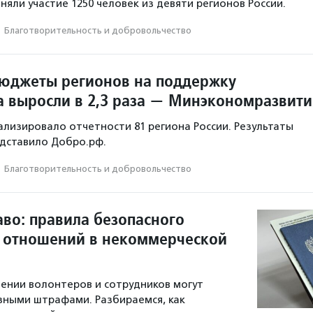
иняли участие 1250 человек из девяти регионов России.
·
Благотвори­тель­ность и доброволь­чест­во
 бюджеты регионов на поддержку
а выросли в 2,3 раза — Минэкономразвити
лизировало отчетности 81 региона России. Результаты
дставило Добро.рф.
·
Благотвори­тель­ность и доброволь­чест­во
аво: правила безопасного
 отношений в некоммерческой
ении волонтеров и сотрудников могут
зными штрафами. Разбираемся, как