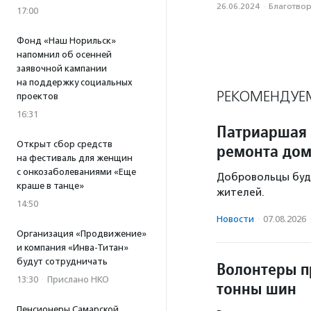
26.06.2024
·
Благотвори
17:00
Фонд «Наш Норильск»
напомнил об осенней
заявочной кампании
на поддержку социальных
РЕКОМЕНДУЕ
проектов
16:31
Патриаршая 
Открыт сбор средств
ремонта дом
на фестиваль для женщин
с онкозаболеваниями «Еще
Добровольцы буд
краше в танце»
жителей.
14:50
Новости
·
07.08.2026
Организация «Продвижение»
и компания «Инва-Титан»
будут сотрудничать
Волонтеры п
13:30
·
Прислано НКО
тонны шин
Пенсионеры Самарской