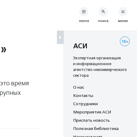
лента
поиск
меню
18+
р»
АСИ
Экспертная организация
и информационное
агентство некоммерческого
сектора
 это время
О нас
крупных
Контакты
Сотрудники
Мероприятия АСИ
Прислать новость
Полезная библиотека
Наши издания