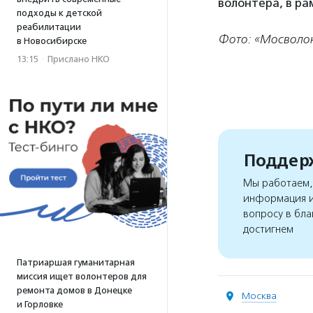
волонтера, в ра
подходы к детской
реабилитации
Фото: «Мосволо
в Новосибирске
13:15
·
Прислано НКО
Поддерж
Мы работаем, 
информация и
вопросу в бла
достигнем
Патриаршая гуманитарная
миссия ищет волонтеров для
ремонта домов в Донецке
Москва
и Горловке