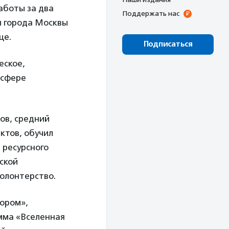
аботы за два
Поддержать нас
ы города Москвы
це.
Подписаться
еское,
 сфере
ов, средний
ктов, обучил
 ресурсного
ской
волонтерство.
Хором»,
мма «Вселенная