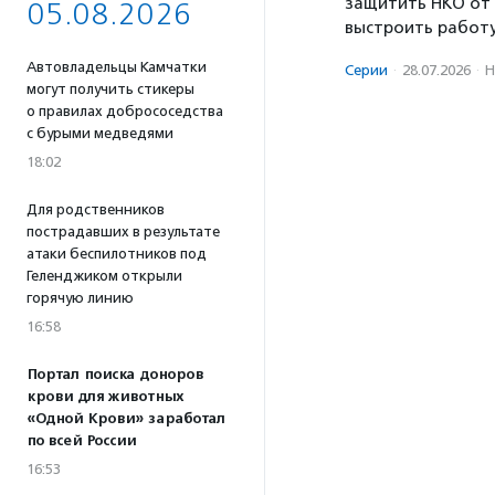
защитить НКО от
05.08.2026
выстроить работ
Автовладельцы Камчатки
Серии
·
28.07.2026
·
Н
могут получить стикеры
о правилах добрососедства
с бурыми медведями
18:02
Для родственников
пострадавших в результате
атаки беспилотников под
Геленджиком открыли
горячую линию
16:58
Портал поиска доноров
крови для животных
«Одной Крови» заработал
по всей России
16:53