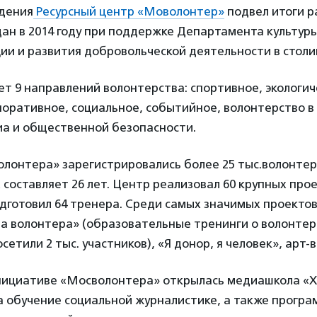
ждения
Ресурсный центр «Моволонтер»
подвел итоги р
дан в 2014 году при поддержке Департамента культур
ии и развития добровольческой деятельности в столи
т 9 направлений волонтерства: спортивное, экологич
поративное, социальное, событийное, волонтерство в
иа и общественной безопасности.
олонтера» зарегистрировались более 25 тыс.волонтер
 составляет 26 лет. Центр реализовал 60 крупных прое
одготовил 64 тренера. Среди самых значимых проектов
а волонтера» (образовательные тренинги о волонтер
сетили 2 тыс. участников), «Я донор, я человек», арт-
 инициативе «Мосволонтера» открылась медиашкола «
а обучение социальной журналистике, а также програ