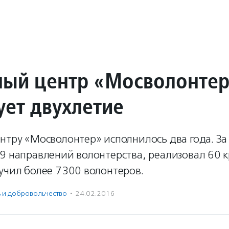
ный центр «Мосволонте
ует двухлетие
нтру «Мосволонтер» исполнилось два года. За
 9 направлений волонтерства, реализовал 60 
учил более 7300 волонтеров.
ь и доброволь­чест­во
·
24.02.2016