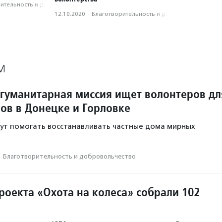
­тель­ность и доброволь­чест­во
12.10.2020
·
Благотвори­тель­ность и доброволь­чест­во
М
гуманитарная миссия ищет волонтеров дл
ов в Донецке и Горловке
ут помогать восстанавливать частные дома мирных
·
Благотвори­тель­ность и доброволь­чест­во
роекта «Охота на колеса» собрали 102