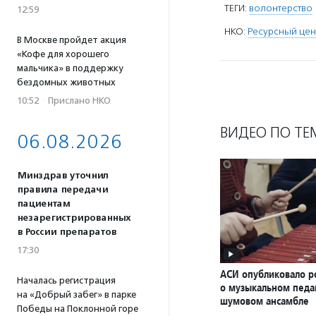
ТЕГИ:
волонтерство
12:59
НКО:
Ресурсный цен
В Москве пройдет акция
«Кофе для хорошего
мальчика» в поддержку
бездомных животных
10:52
·
Прислано НКО
ВИДЕО ПО ТЕ
06.08.2026
Минздрав уточнил
правила передачи
пациентам
незарегистрированных
в России препаратов
17:30
АСИ опубликовало р
Началась регистрация
о музыкальном педаг
на «Добрый забег» в парке
шумовом ансамбле
Победы на Поклонной горе