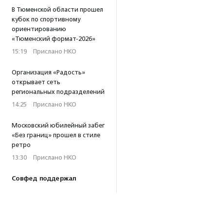
В Тюменской области прошел
кубок по спортивному
ориентированию
«Тюменский формат-2026»
15:19
·
Прислано НКО
Организация «Радость»
открывает сеть
региональных подразделений
14:25
·
Прислано НКО
Московский юбилейный забег
«Без границ» прошел в стиле
ретро
13:30
·
Прислано НКО
Совфед поддержал
инициативу о бесплатной
юридической помощи
сиротам старше 23 лет