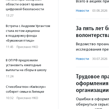
Всего в акциях пр
области освоят правила
цифровой безопасности
Новости
·
03.08.2026
13:27
Встреча с Андреем Ургантом
За пять лет
стала лотом аукциона
волонтерств
в поддержку фонда
«Бумажная птица»
Ведомство проана
11:45
·
Прислано НКО
исследования пре
Новости
·
30.07.2026
В ОП РФ предложили
установить ежегодные
выплаты на сборы в школу
Трудовое пр
11:24
оформления
Стихобиатлон «Км/вслух»
организации
соберет семьи в Липецке
10:32
·
Прислано НКО
Ошибки в оформл
обернуться серье