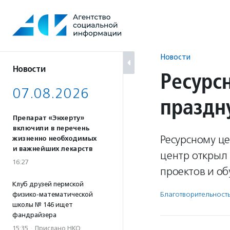
Перейти
к
содержанию
Новости
Новости
Ресурс
07.08.2026
праздн
Препарат «Энхерту»
включили в перечень
Ресурсному це
жизненно необходимых
и важнейших лекарств
центр открыл
16:27
проектов и об
Клуб друзей пермской
Благотвори­тель­ност
физико-математической
школы № 146 ищет
фандрайзера
15:35
·
Прислано НКО