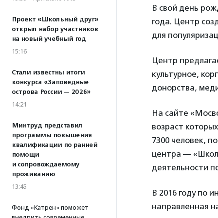
В свой день ро
Проект «Школьный друг»
года. Центр соз
открыл набор участников
для популяризац
на новый учебный год
15:16
Центр предлагае
Стали известны итоги
культурное, кор
конкурса «Заповедные
донорства, мед
острова России — 2026»
14:21
На сайте «Мосв
Минтруд представил
возраст которых
программы повышения
7300 человек, п
квалификации по ранней
центра — «Школ
помощи
и сопровождаемому
деятельности по
проживанию
13:45
В 2016 году по
направленная н
Фонд «Катрен» поможет
внедрить современные