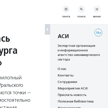
лента
поиск
меню
18+
сь
АСИ
урга
Экспертная организация
и информационное
агентство некоммерческого
»
сектора
О нас
Контакты
 пилотный
Сотрудники
Уральского
Мероприятия АСИ
аются точки —
Прислать новость
амостоятельно
Полезная библиотека
астания.
Наши издания