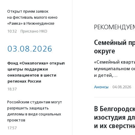
Открыт прием заявок
на фестиваль малого кино
«Рамка» в Нижнеудинске
РЕКОМЕНДУЕ
10:32
·
Прислано НКО
Семейный пр
03.08.2026
округе
«Семейный кварт
Фонд «Онкологика» открыл
муниципальном ок
центры поддержки
и детей,…
онкопациентов в шести
регионах России
Анонсы
·
04.08.2026
·
18:37
Российским студентам могут
В Белгородс
разрешить защищать
дипломы в виде социальных
изостудия д
проектов
и их сверстн
17:57