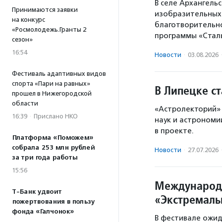
В селе Архангель
Принимаются заявки
изобразительных 
на конкурс
благотворительн
«Росмолодежь.Гранты 2
программы «Стал
сезон»
16:54
Новости
·
03.08.2026
Фестиваль адаптивных видов
спорта «Пари на равных»
В Липецке с
прошел в Нижегородской
области
«Астролекторий»
16:39
·
Прислано НКО
наук и астрономии
в проекте.
Платформа «Поможем»
собрала 253 млн рублей
Новости
·
27.07.2026
за три года работы
15:56
Международ
Т-Банк удвоит
«Экстремаль
пожертвования в пользу
фонда «Галчонок»
В фестивале ожид