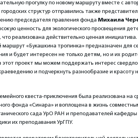
ательную прогулку по новому маршруту вместе с авто
 городских структур отправились также представите
нению председателя правления фонда
Михаила Чер
ысокую ценность для экологического просвещения дет
, что реализована действительно ценная инициатива.
 маршрут «Букашкина тропинка» предназначен для с
я и будет интересен не только детям, но и их родит
з этот проект мы можем поддержать интерес свердло
краеведению и подчеркнуть разнообразие и красоту 
емейного квеста-приключения была реализована на с
ного фонда «Синара» и воплощена в жизнь совместны
танического сада УрО РАН и преподавателей кафедры
дики их преподавания УрГПУ.