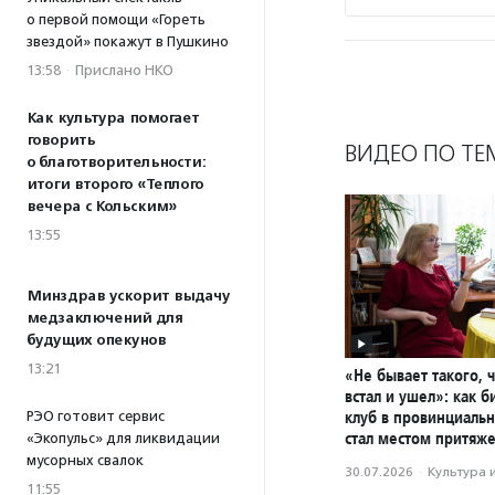
о первой помощи «Гореть
звездой» покажут в Пушкино
13:58
·
Прислано НКО
Как культура помогает
говорить
ВИДЕО ПО ТЕ
о благотворительности:
итоги второго «Теплого
вечера с Кольским»
13:55
Минздрав ускорит выдачу
медзаключений для
будущих опекунов
13:21
«Не бывает такого, 
встал и ушел»: как 
клуб в провинциаль
РЭО готовит сервис
стал местом притяж
«Экопульс» для ликвидации
мусорных свалок
30.07.2026
·
Культура 
11:55