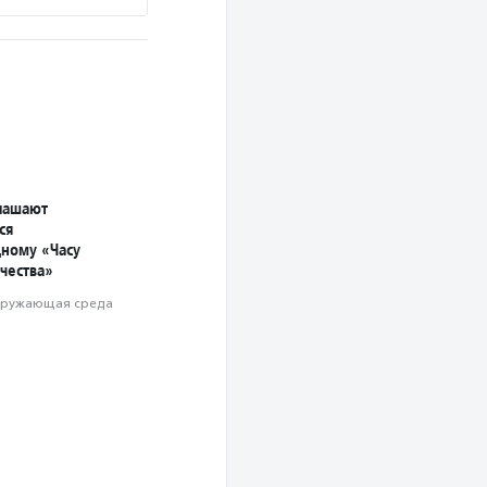
лашают
ся
ному «Часу
чества»
ружающая среда