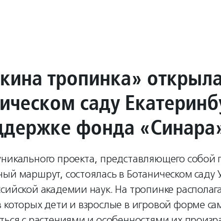
кина тропинка» открыла
ническом саду Екатеринб
ддержке фонда «Синара
уникального проекта, представляющего собой
ый маршрут, состоялась в Ботаническом саду 
сийской академии наук. На тропинке располаг
 которых дети и взрослые в игровой форме с
ться с растениями и особенностями их произр