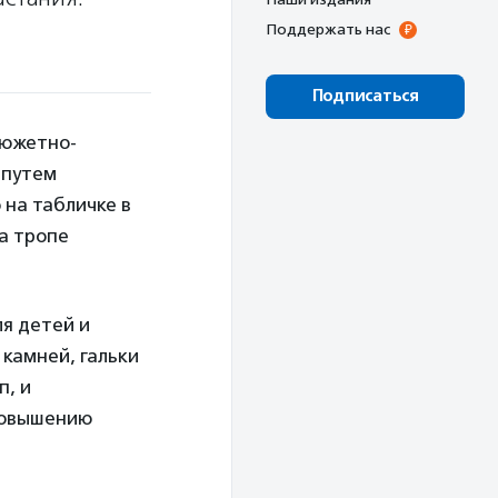
Поддержать нас
Подписаться
сюжетно-
 путем
на табличке в
на тропе
ля детей и
 камней, гальки
п, и
 повышению