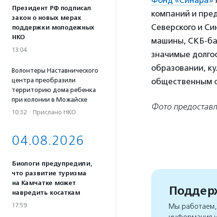
Фонд «Синара»
Президент РФ подписал
компаний и пре
закон о новых мерах
Северского и Си
поддержки молодежных
НКО
машины, СКБ-ба
13:04
значимые долго
образовании, ку
Волонтеры Наставнического
центра преобразили
общественным о
территорию дома ребенка
при колонии в Можайске
Фото предостав
10:32
·
Прислано НКО
04.08.2026
Биологи предупредили,
что развитие туризма
на Камчатке может
Поддерж
навредить косаткам
17:59
Мы работаем, 