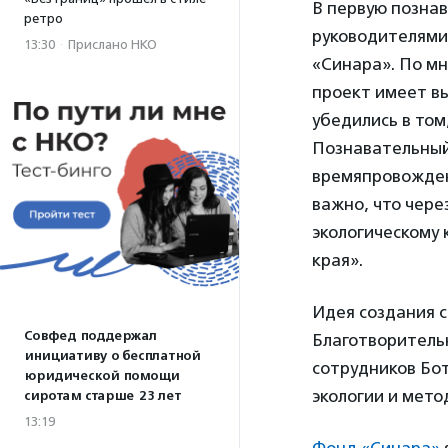
В первую познав
ретро
руководителями
13:30
·
Прислано НКО
«Синара». По м
проект имеет в
убедились в том
Познавательный
времяпровождени
важно, что чере
экологическому 
края».
Идея создания с
Совфед поддержал
Благотворитель
инициативу о бесплатной
сотрудников Бо
юридической помощи
экологии и мето
сиротам старше 23 лет
13:19