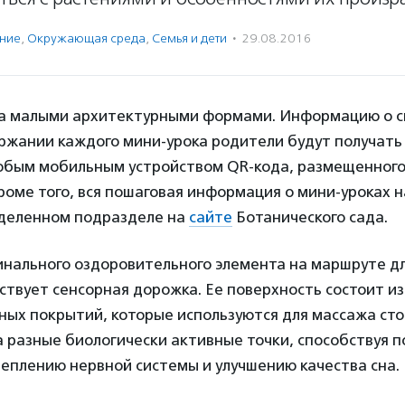
ение
,
Окружающая среда
,
Семья и дети
·
29.08.2016
а малыми архитектурными формами. Информацию о 
ржании каждого мини-урока родители будут получать
юбым мобильным устройством QR-кода, размещенного 
роме того, вся пошаговая информация о мини-уроках 
деленном подразделе на
сайте
Ботанического сада.
инального оздоровительного элемента на маршруте д
ствует сенсорная дорожка. Ее поверхность состоит из
ных покрытий, которые используются для массажа сто
а разные биологически активные точки, способствуя
еплению нервной системы и улучшению качества сна.