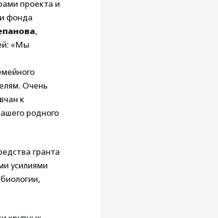
рами проекта и
ли фонда
епанова
,
ей: «Мы
емейного
елям. Очень
вчан к
нашего родного
редства гранта
ми усилиями
 биологии,