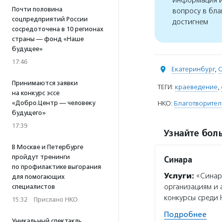
информация и
Почти половина
вопросу в бла
соцпредприятий России
достигнем
сосредоточена в 10 регионах
страны — фонд «Наше
будущее»
17:46
Екатеринбург
,
С
Принимаются заявки
ТЕГИ:
краеведение
,
на конкурс эссе
«Добро.Центр — человеку
НКО:
Благотворите
будущего»
17:39
Узнайте боль
В Москве и Петербурге
пройдут тренинги
Синара
по профилактике выгорания
Услуги:
«Синар
для помогающих
организациям и
специалистов
конкурсы среди 
15:32
·
Прислано НКО
Подробнее
Уникальный спектакль