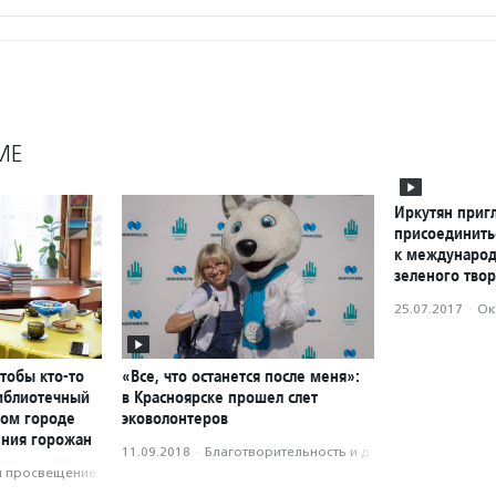
МЕ
Иркутян приг
присоединить
к международ
зеленого твор
25.07.2017
·
Ок
чтобы кто-то
«Все, что останется после меня»:
библиотечный
в Красноярске прошел слет
ном городе
эковолонтеров
ения горожан
11.09.2018
·
Благотвори­тель­ность и доброволь­чест­во
и просвещение