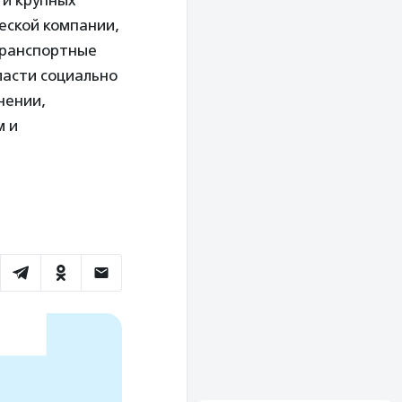
ти крупных
еской компании,
 Транспортные
ласти социально
нении,
м и