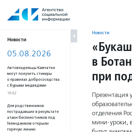
Перейти
к
содержанию
Новости
Новости
«Букаш
05.08.2026
в Бота
Автовладельцы Камчатки
при по
могут получить стикеры
о правилах добрососедства
с бурыми медведями
18:02
Презентация 
образовательн
Для родственников
пострадавших в результате
отделения Рос
атаки беспилотников под
мини-уроки, в
Геленджиком открыли
горячую линию
будут знакоми