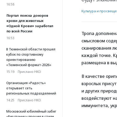
16:58
Культура и просвещ
Портал поиска доноров
крови для животных
«Одной Крови» заработал
по всей России
Тропа дополнен
16:53
смысловом соде
сканирования л
В Тюменской области прошел
кубок по спортивному
каждой точке. К
ориентированию
размещена в вы
«Тюменский формат-2026»
15:19
·
Прислано НКО
В качестве ориг
Организация «Радость»
взрослых присут
открывает сеть
и других природ
региональных подразделений
воздействуют н
14:25
·
Прислано НКО
иммунитета, укр
Московский юбилейный забег
«Без границ» прошел в стиле