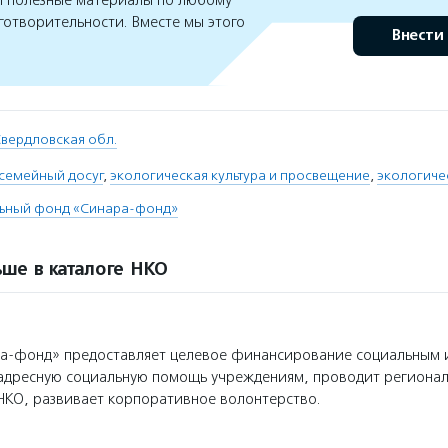
 полезные материалы по любому
готворительности. Вместе мы этого
Внести
вердловская обл.
семейный досуг
,
экологическая культура и просвещение
,
экологиче
льный фонд «Синара-фонд»
ше в каталоге НКО
а-фонд» предоставляет целевое финансирование социальным 
 адресную социальную помощь учреждениям, проводит региона
НКО, развивает корпоративное волонтерство.