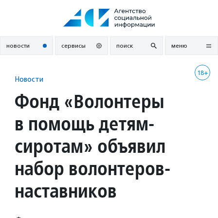
Перейти
к
содержанию
новости
сервисы
поиск
меню
18+
Новости
Фонд «Волонтеры
в помощь детям-
сиротам» объявил
набор волонтеров-
наставников