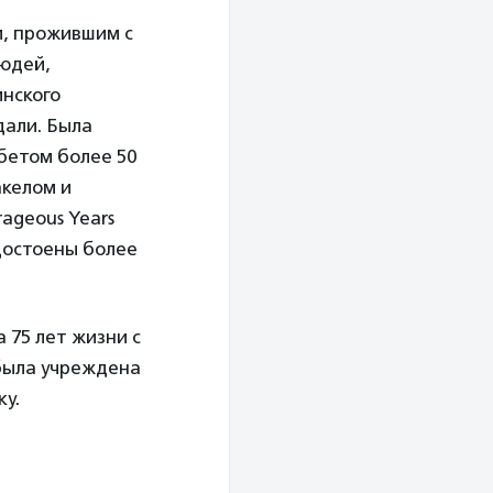
м, прожившим с
людей,
инского
дали. Была
бетом более 50
акелом и
rageous Years
удостоены более
 75 лет жизни с
 была учреждена
ку.