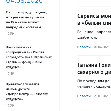
04.08.2026
Биологи предупредили,
Сервисы мон
что развитие туризма
в «белый сп
на Камчатке может
навредить косаткам
Решение направле
17:59
диабетом.
Новости
·
01.04.2026
Почти половина
соцпредприятий России
сосредоточена в 10 регионах
страны — фонд «Наше
Татьяна Гол
будущее»
сахарного ди
17:46
По последним дан
Принимаются заявки
человек с сахарн
на конкурс эссе
«Добро.Центр — человеку
Новости
·
20.03.2026
будущего»
17:39