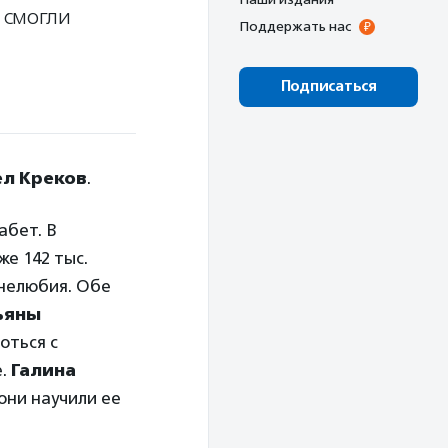
 смогли
Поддержать нас
Подписаться
ел Креков
.
абет. В
е 142 тыс.
знелюбия. Обе
ьяны
оться с
е.
Галина
они научили ее