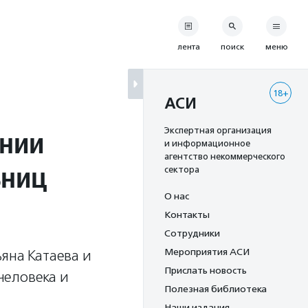
лента
поиск
меню
18+
АСИ
ении
Экспертная организация
и информационное
агентство некоммерческого
ьниц
сектора
О нас
Контакты
Сотрудники
Мероприятия АСИ
яна Катаева и
Прислать новость
человека и
Полезная библиотека
Наши издания