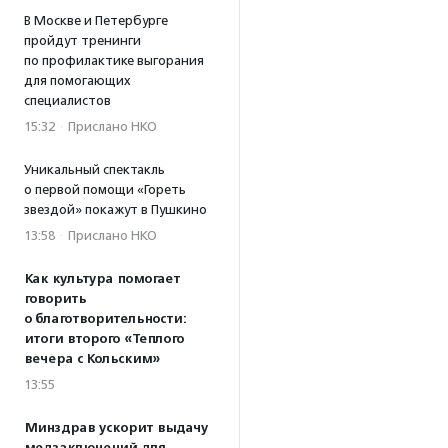
В Москве и Петербурге
пройдут тренинги
по профилактике выгорания
для помогающих
специалистов
15:32
·
Прислано НКО
Уникальный спектакль
о первой помощи «Гореть
звездой» покажут в Пушкино
13:58
·
Прислано НКО
Как культура помогает
говорить
о благотворительности:
итоги второго «Теплого
вечера с Кольским»
13:55
Минздрав ускорит выдачу