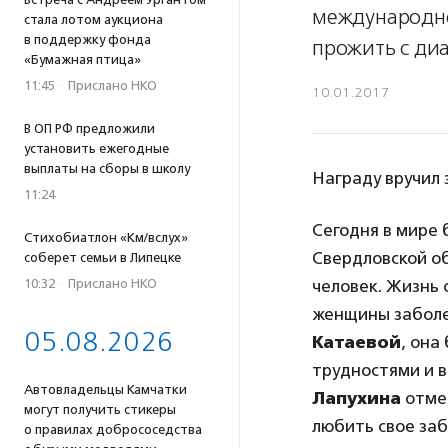
международно
стала лотом аукциона
в поддержку фонда
прожить с диа
«Бумажная птица»
11:45
·
Прислано НКО
10.01.2017
В ОП РФ предложили
установить ежегодные
выплаты на сборы в школу
Награду вручил
11:24
Сегодня в мире 
Стихобиатлон «Км/вслух»
Свердловской об
соберет семьи в Липецке
10:32
·
Прислано НКО
человек. Жизнь
женщины заболе
05.08.2026
Катаевой
, она
трудностями и в
Автовладельцы Камчатки
Лапухина
отмет
могут получить стикеры
любить свое заб
о правилах добрососедства