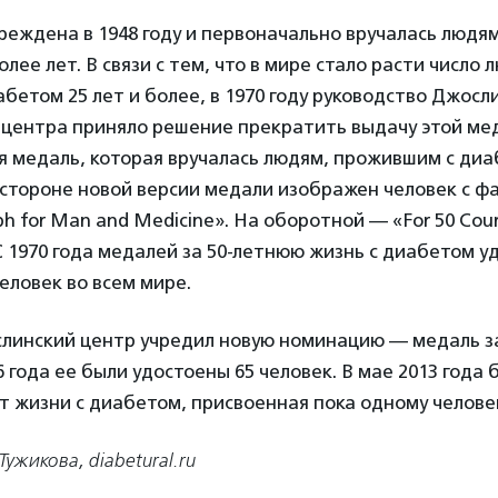
еждена в 1948 году и первоначально вручалась людя
лее лет. В связи с тем, что в мире стало расти число 
бетом 25 лет и более, в 1970 году руководство Джосл
 центра приняло решение прекратить выдачу этой ме
я медаль, которая вручалась людям, прожившим с диа
 стороне новой версии медали изображен человек с ф
ph for Man and Medicine». На оборотной — «For 50 Cou
 С 1970 года медалей за 50-летнюю жизнь с диабетом 
еловек во всем мире.
слинский центр учредил новую номинацию — медаль за
6 года ее были удостоены 65 человек. В мае 2013 года
ет жизни с диабетом, присвоенная пока одному челове
ужикова, diabetural.ru