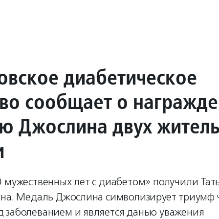
овское диабетическое
во сообщает о награжд
ю Джослина двух жител
и
 мужественных лет с диабетом» получили Тать
ина. Медаль Джослина символизирует триумф 
 заболеванием и является данью уважения