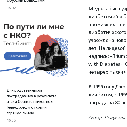
с бурыми медведями
18:02
Медаль была учр
диабетом 25 и бо
проживших с диа
диабетического
учреждена нова
лет. На лицевой
надпись: «Trium
with Diabetes».
четырех тысяч ч
В 1996 году Джо
Для родственников
диабетом, с 199
пострадавших в результате
атаки беспилотников под
награда за 80 л
Геленджиком открыли
горячую линию
Автор: Людмила Т
16:58