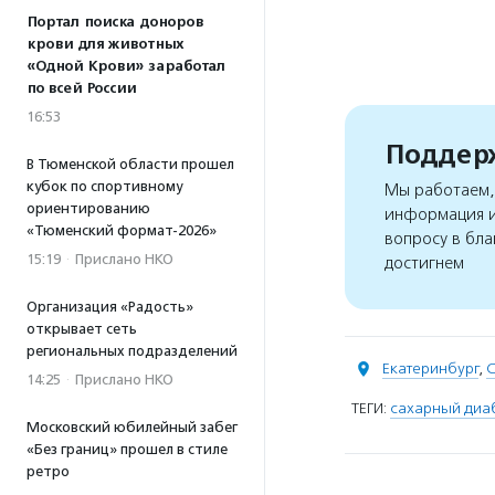
Портал поиска доноров
крови для животных
«Одной Крови» заработал
по всей России
16:53
Поддерж
В Тюменской области прошел
кубок по спортивному
Мы работаем, 
ориентированию
информация и
«Тюменский формат-2026»
вопросу в бла
15:19
·
Прислано НКО
достигнем
Организация «Радость»
открывает сеть
региональных подразделений
Екатеринбург
,
С
14:25
·
Прислано НКО
ТЕГИ:
сахарный диа
Московский юбилейный забег
«Без границ» прошел в стиле
ретро