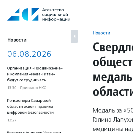
Перейти
к
содержанию
Новости
Новости
Свердл
06.08.2026
общест
Организация «Продвижение»
медаль
и компания «Инва-Титан»
будут сотрудничать
област
13:30
·
Прислано НКО
Пенсионеры Самарской
области освоят правила
Медаль за «50
цифровой безопасности
Галина Лапух
13:27
медицины над
Встреча с Андреем Ургантом