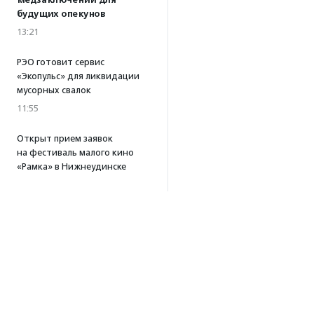
медзаключений для
будущих опекунов
13:21
РЭО готовит сервис
«Экопульс» для ликвидации
мусорных свалок
11:55
Открыт прием заявок
на фестиваль малого кино
«Рамка» в Нижнеудинске
10:32
·
Прислано НКО
Все новости