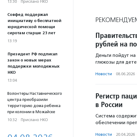
13:30
·
Прислано НКО
Совфед поддержал
РЕКОМЕНДУЕ
инициативу о бесплатной
юридической помощи
сиротам старше 23 лет
Правительст
13:19
рублей на п
Президент РФ подписал
Деньги пойдут на
закон о новых мерах
глюкозы для дете
поддержки молодежных
НКО
Новости
·
08.06.2026
13:04
Волонтеры Наставнического
Регистр пац
центра преобразили
в России
территорию дома ребенка
при колонии в Можайске
Система содержи
10:32
·
Прислано НКО
обеспечении преп
Новости
·
20.04.2026