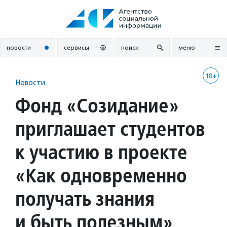
Перейти
к
содержанию
новости
сервисы
поиск
меню
18+
Новости
Фонд «Созидание»
приглашает студентов
к участию в проекте
«Как одновременно
получать знания
и быть полезным»