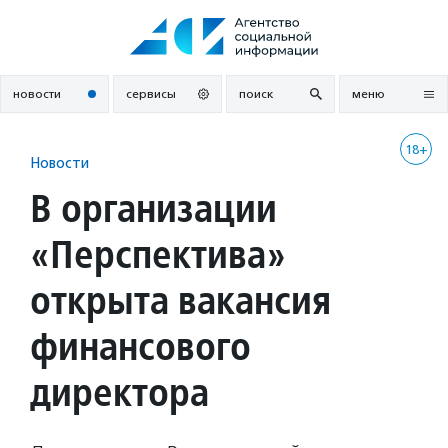
Перейти
к
содержанию
новости
сервисы
поиск
меню
18+
Новости
В организации
«Перспектива»
открыта вакансия
финансового
директора