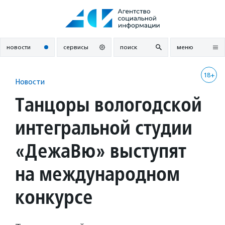
Перейти
к
содержанию
новости
сервисы
поиск
меню
18+
Новости
Танцоры вологодской
интегральной студии
«ДежаВю» выступят
на международном
конкурсе