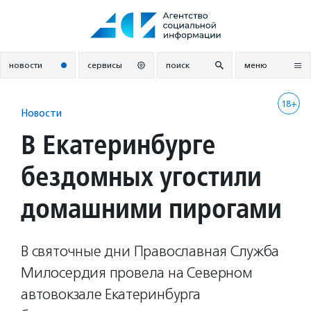
Перейти
к
содержанию
новости
сервисы
поиск
меню
18+
Новости
В Екатеринбурге
бездомных угостили
домашними пирогами
В святочные дни Православная Служба
Милосердия провела на Северном
автовокзале Екатеринбурга