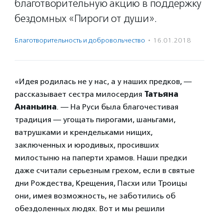
благотворительную акцию в поддержку
бездомных «Пироги от души».
Благотвори­тель­ность и доброволь­чест­во
·
16.01.2018
«Идея родилась не у нас, а у наших предков, —
рассказывает сестра милосердия
Татьяна
Ананьина
. — На Руси была благочестивая
традиция — угощать пирогами, шаньгами,
ватрушками и крендельками нищих,
заключенных и юродивых, просивших
милостыню на паперти храмов. Наши предки
даже считали серьезным грехом, если в святые
дни Рождества, Крещения, Пасхи или Троицы
они, имея возможность, не заботились об
обездоленных людях. Вот и мы решили