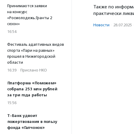
Принимаются заявки
Также по информа
на конкурс
практически ликв
«Росмолодежь.Гранты 2
сезон»
Новости
·
28.07.2025
16:54
Фестиваль адаптивных видов
спорта «Пари на равных»
прошел в Нижегородской
области
16:39
·
Прислано НКО
Платформа «Поможем»
собрала 253 млн рублей
за три года работы
15:56
Т-Банк удвоит
пожертвования в пользу
фонда «Галчонок»