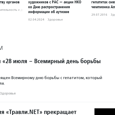
тву органов
художников с РАС — акции НКО
гепатитах сня
ко Дню распространения
чемпионка Ал
­тель­ность и доброволь­чест­во
информации об аутизме
29.07.2016
·
Зд
02.04.2024
·
Здоровье
М
л «28 июля – Всемирный день борьбы
вящен Всемирному дню борьбы с гепатитом, который
ля.
Здоровье
ия «Травли.NET» прекращает