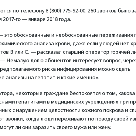
тся по телефону 8 (800) 775-92-00. 260 звонков было 
 2017-го — января 2018 года.
 — это обоснованные и необоснованные переживания 
химического анализа крови, даже если у людей нет х
тов В или С, — рассказал старший оператор горячей 
. — Немалую долю абонентов интересует вопрос, через
предполагаемого риска инфицирования можно сдать
 анализы на гепатит и какие именно».
тора, некоторые граждане беспокоятся о том, какова
усными гепатитами в медицинских учреждениях при п
нных с нарушением целостности кожного покрова и сл
т звонки, когда люди переживают по поводу своей и
могут ли они заразить своего мужа или жену.