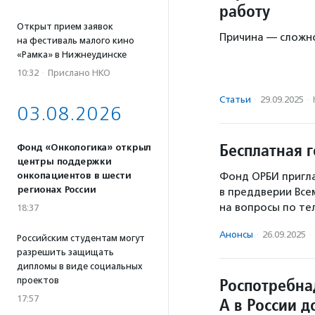
работу
Открыт прием заявок
Причина — сложно
на фестиваль малого кино
«Рамка» в Нижнеудинске
10:32
·
Прислано НКО
Статьи
·
29.09.2025
·
03.08.2026
Бесплатная г
Фонд «Онкологика» открыл
центры поддержки
онкопациентов в шести
Фонд ОРБИ пригла
регионах России
в преддверии Все
на вопросы по т
18:37
Анонсы
·
26.09.2025
·
Российским студентам могут
разрешить защищать
дипломы в виде социальных
Роспотребна
проектов
17:57
А в России 