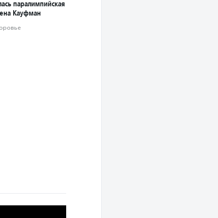
лась паралимпийская
ена Кауфман
оровье