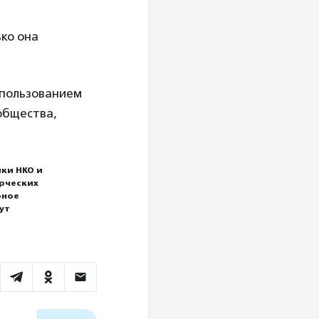
ько она
спользованием
общества,
ки НКО и
ерческих
рное
ут