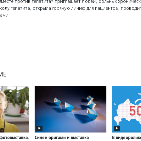
есте против гепатита» приглашает людей, больных хроничес
колу гепатита, открыла горячую линию для пациентов, проводи
чами.
МЕ
фотовыставка,
Синее оригами и выставка
В видеоролик