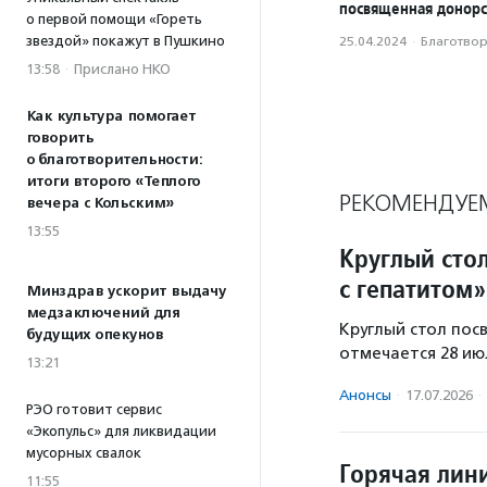
посвященная донорс
о первой помощи «Гореть
звездой» покажут в Пушкино
25.04.2024
·
Благотвори
13:58
·
Прислано НКО
Как культура помогает
говорить
о благотворительности:
итоги второго «Теплого
РЕКОМЕНДУЕ
вечера с Кольским»
13:55
Круглый сто
с гепатитом»
Минздрав ускорит выдачу
медзаключений для
Круглый стол пос
будущих опекунов
отмечается 28 ию
13:21
Анонсы
·
17.07.2026
·
РЭО готовит сервис
«Экопульс» для ликвидации
мусорных свалок
Горячая лин
11:55