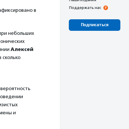
Поддержать нас
зафиксировано в
Подписаться
при небольших
ронических
линии
Алексей
 сколько
 вероятность
роведении
изистых
змены и