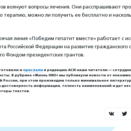
ов волнуют вопросы лечения. Они расспрашивают про
 терапию, можно ли получить ее бесплатно и наскол
рячая линия «Победим гепатит вместе» работает с и
нта Российской Федерации на развитие гражданского 
го Фондом президентских грантов.
готовили и
прислали
в редакцию АСИ наши читатели — сотрудни
исты. В рубрике «Жизнь НКО» мы публикуем новости от некомм
ей России, при этом производим только минимальное литерату
а достоверность информации, точность наименований и дат нес
вторы текстов.