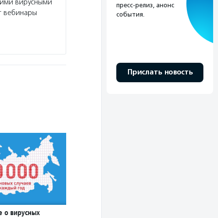
кими вирусными
пресс-релиз, анонс
т вебинары
события.
Прислать новость
е о вирусных