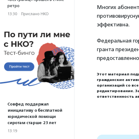
ретро
Многих абонент
13:30
·
Прислано НКО
противовирусную
эффективна.
Федеральная го
гранта президе
предоставленно
Этот материал под
гражданские актив
организаций со вс
редактирование. З
ответственность а
Совфед поддержал
инициативу о бесплатной
юридической помощи
сиротам старше 23 лет
13:19