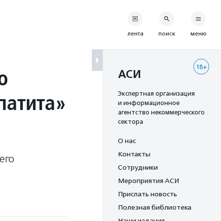
лента
поиск
меню
18+
ю
АСИ
патита»
Экспертная организация
и информационное
агентство некоммерческого
сектора
О нас
Контакты
его
Сотрудники
Мероприятия АСИ
Прислать новость
Полезная библиотека
Наши издания