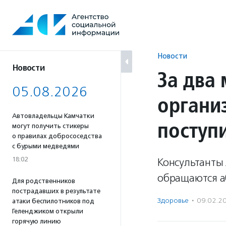
Перейти
к
содержанию
Новости
Новости
За два
05.08.2026
органи
Автовладельцы Камчатки
поступ
могут получить стикеры
о правилах добрососедства
с бурыми медведями
18:02
Консультанты 
обращаются а
Для родственников
пострадавших в результате
Здоровье
·
09.02.2
атаки беспилотников под
Геленджиком открыли
горячую линию