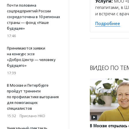
Услуги:
МОО «Вм
Почти половина
гепатитами, в Ш
соцпредприятий России
и встречи с вра
сосредоточена в 10 регионах
страны — фонд «Наше
Подробнее
будущее»
17:46
Принимаются заявки
на конкурс эссе
«Добро.Центр — человеку
будущего»
ВИДЕО ПО ТЕ
17:39
В Москве и Петербурге
пройдут тренинги
по профилактике выгорания
для помогающих
специалистов
15:32
·
Прислано НКО
В Москве открылась 
Уникальный спектакль