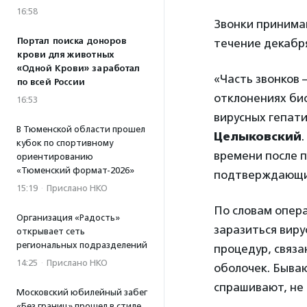
16:58
Звонки принимаю
Портал поиска доноров
течение декабря
крови для животных
«Одной Крови» заработал
«Часть звонков
по всей России
отклонениях био
16:53
вирусных гепати
В Тюменской области прошел
Целыковский
кубок по спортивному
времени после 
ориентированию
«Тюменский формат-2026»
подтверждающие
15:19
·
Прислано НКО
По словам опера
Организация «Радость»
заразиться вир
открывает сеть
региональных подразделений
процедур, связа
14:25
·
Прислано НКО
оболочек. Бываю
спрашивают, не 
Московский юбилейный забег
«Без границ» прошел в стиле