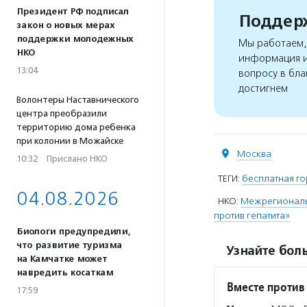
Президент РФ подписал
Поддерж
закон о новых мерах
поддержки молодежных
Мы работаем, 
НКО
информация и
13:04
вопросу в бла
достигнем
Волонтеры Наставнического
центра преобразили
территорию дома ребенка
при колонии в Можайске
Москва
10:32
·
Прислано НКО
ТЕГИ:
бесплатная го
04.08.2026
НКО:
Межрегиональн
против гепатита»
Биологи предупредили,
что развитие туризма
Узнайте боль
на Камчатке может
навредить косаткам
Вместе против
17:59