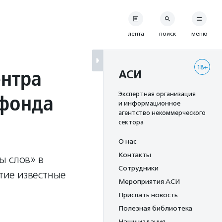
лента
поиск
меню
18+
ентра
АСИ
 фонда
Экспертная организация
и информационное
агентство некоммерческого
сектора
О нас
Контакты
ы слов» в
Сотрудники
тие известные
Мероприятия АСИ
Прислать новость
Полезная библиотека
Наши издания