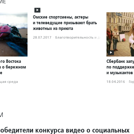
МЕ
Омские спортсмены, актеры
и телеведущие призывают брать
животных из приюта
28.07.2017
·
Благотвори­тель­ность и доброволь­чест­во
го Востока
Сбербанк зап
ов о бережном
по поддержке
де
и музыкантов
ая среда
18.04.2016
·
Го
М
обедители конкурса видео о социальных