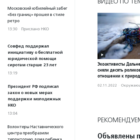
ВИДЕО ПО ТЕ
Московский юбилейный забег
«Без границ» прошел в стиле
ретро
13:30
·
Прислано НКО
Совфед поддержал
инициативу о бесплатной
юридической помощи
Экоактивисты Дальне
сиротам старше 23 лет
сняли десять ролик
13:19
отношении к приро
02.11.2022
·
Окружающ
Президент РФ подписал
закон о новых мерах
поддержки молодежных
НКО
13:04
РЕКОМЕНДУЕ
Волонтеры Наставнического
центра преобразили
Объявлены п
территорию дома ребенка