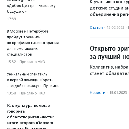
К участию в конк
«Добро.Центр — человеку
детские студии а
будущего»
объединения реги
17:39
Статьи
·
13.02.2023
·
В Москве и Петербурге
пройдут тренинги
по профилактике выгорания
Открыто зри
для помогающих
за лучший но
специалистов
15:32
·
Прислано НКО
Коллектив, набра
станет обладател
Уникальный спектакль
о первой помощи «Гореть
звездой» покажут в Пушкино
Новости
·
19.01.2023
13:58
·
Прислано НКО
Как культура помогает
говорить
о благотворительности:
итоги второго «Теплого
вечера с Кольским»