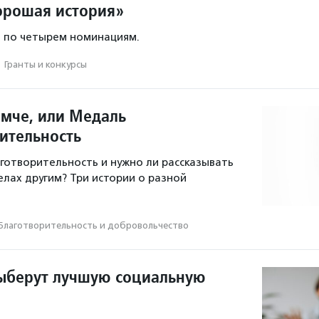
орошая история»
л по четырем номинациям.
·
Гранты и конкурсы
омче, или Медаль
рительность
готворительность и нужно ли рассказывать
елах другим? Три истории о разной
Благотвори­тель­ность и доброволь­чест­во
выберут лучшую социальную