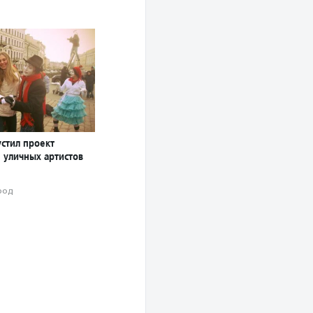
устил проект
 уличных артистов
род