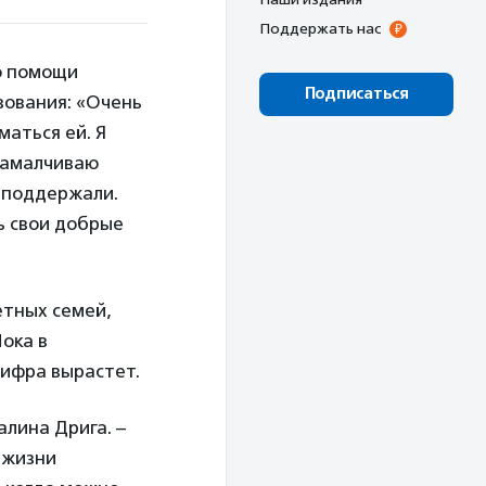
Поддержать нас
о помощи
Подписаться
вования: «Очень
аться ей. Я
 замалчиваю
и поддержали.
ь свои добрые
етных семей,
Пока в
цифра вырастет.
лина Дрига. –
 жизни