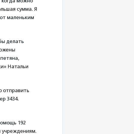
, когда можно
льшая сумма. Я
ают маленьким
бы делать
ложены
апетяна,
ки» Натальи
о отправить
ер 3434.
помощь 192
 учреждениям.