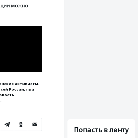
акции можно
анские активисты.
сей России, при
рность
.
Попасть в ленту