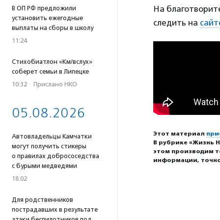
На благотворите
В ОП РФ предложили
установить ежегодные
следить на
сайт
выплаты на сборы в школу
11:24
Стихобиатлон «Км/вслух»
соберет семьи в Липецке
10:32
·
Прислано НКО
05.08.2026
Этот материал
при
Автовладельцы Камчатки
В рубрике «Жизнь Н
могут получить стикеры
этом производим т
о правилах добрососедства
информации, точно
с бурыми медведями
18:02
Для родственников
пострадавших в результате
атаки беспилотников под