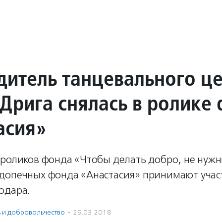
дитель танцевального ц
 Дрига снялась в ролике
асия»
ороликов фонда «Чтобы делать добро, не нужн
допечных фонда «Анастасия» принимают учас
одара.
ь и доброволь­чест­во
·
29.03.2018