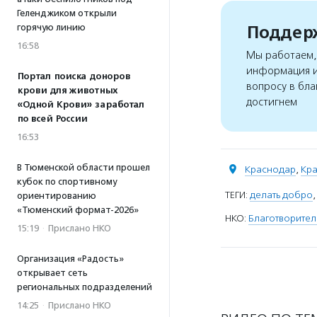
Геленджиком открыли
Поддерж
горячую линию
16:58
Мы работаем, 
информация и
Портал поиска доноров
вопросу в бла
крови для животных
достигнем
«Одной Крови» заработал
по всей России
16:53
В Тюменской области прошел
Краснодар
,
Кра
кубок по спортивному
ТЕГИ:
делать добро
ориентированию
«Тюменский формат-2026»
НКО:
Благотворител
15:19
·
Прислано НКО
Организация «Радость»
открывает сеть
региональных подразделений
14:25
·
Прислано НКО