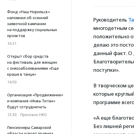
Фонд «Наш Норильск»
напомнил об осенней
Руководитель
Та
заявочной кампании
многодетным се
на поддержку социальных
проектов
положительно от
16:31
делаю это посто
данный факт. О 
Открыт сбор средств
Благотворительн
на фестиваль для женщин
с онкозаболеваниями «Еще
поступки».
краше в танце»
14:50
В творческом це
которые круглый
Организация «Продвижение»
и компания «Инва-Титан»
программе всего
будут сотрудничать
13:30
·
Прислано НКО
«А еще благотво
Без лишней реги
Пенсионеры Самарской
области освоят правила