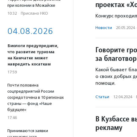
проектах «Х
при колонии в Можайске
10:32
·
Прислано НКО
Конкурс проходи
Новости
·
20.05.2024
04.08.2026
Биологи предупредили,
Говорите гр
что развитие туризма
за благотво
на Камчатке может
навредить косаткам
Какой бывает бла
17:59
о своих добрых д
помощи.
Почти половина
соцпредприятий России
Статьи
·
12.04.2024
·
сосредоточена в 10 регионах
страны — фонд «Наше
будущее»
В Кузбассе 
17:46
рекламу
Принимаются заявки
на конкурс эссе