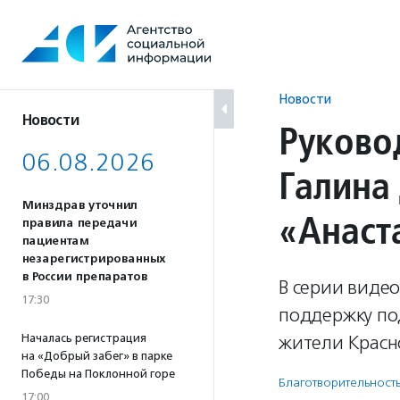
Перейти
к
содержанию
Новости
Новости
Руково
06.08.2026
Галина
Минздрав уточнил
«Анаст
правила передачи
пациентам
незарегистрированных
в России препаратов
В серии виде
17:30
поддержку по
Началась регистрация
жители Красн
на «Добрый забег» в парке
Победы на Поклонной горе
Благотвори­тель­ност
17:00