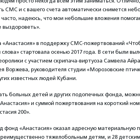
людям просто некогда всем этим заниматься. Отлично
ь СМС и с вашего счета автоматически снимется небо
 часто, надеюсь, что мои небольшие вложения помог
е выздороветь».
 «Анастасия» в поддержку СМС-пожертвований «Что
 слова» стартовала осенью 2017 года. В сети были вы
еоролики с участием скрипача-виртуоза Самвела Айр
ея Воржева, руководителя студии «Морозовские птич
угих известных людей Кубани.
ть больных детей и других подопечных фонда, можн
Анастасия» и суммой пожертвования на короткий ном
тасия 200».
год фонд «Анастасия» оказал адресную материальную 
реимущественно тяжелобольным детям, и 28 детским