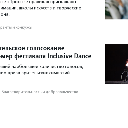
урсе «Простые правила» приглашают
нимации, школы искусств и творческие
она.
Гранты и конкурсы
тельское голосование
мер фестиваля Inclusive Dance
вший наибольшее количество голосов,
ем приза зрительских симпатий.
·
Благотвори­тель­ность и доброволь­чест­во