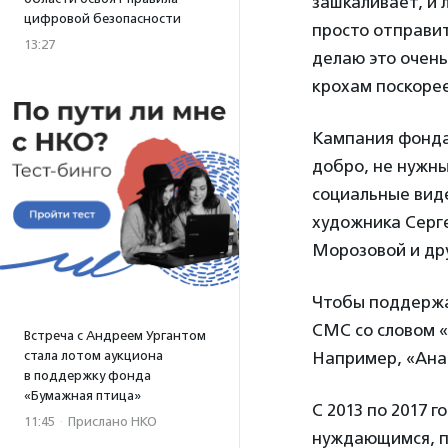
зашкаливает, и 
цифровой безопасности
просто отправит
13:27
делаю это очень
крохам поскоре
Кампания фонда
добро, не нужны
социальные вид
художника Серг
Морозовой и др
Чтобы поддержа
СМС со словом «
Встреча с Андреем Ургантом
стала лотом аукциона
Например, «Анас
в поддержку фонда
«Бумажная птица»
С 2013 по 2017 
11:45
·
Прислано НКО
нуждающимся, п