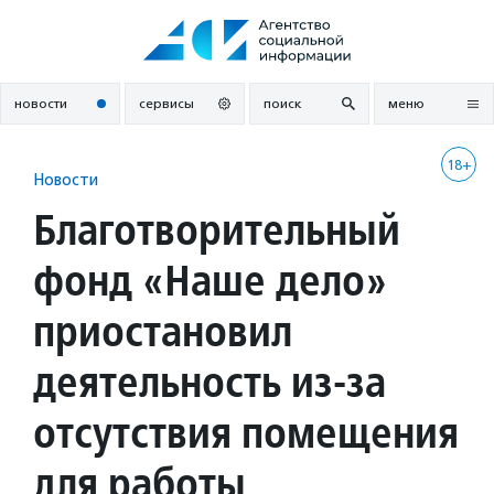
Перейти
к
содержанию
новости
сервисы
поиск
меню
18+
Новости
Благотворительный
фонд «Наше дело»
приостановил
деятельность из-за
отсутствия помещения
для работы