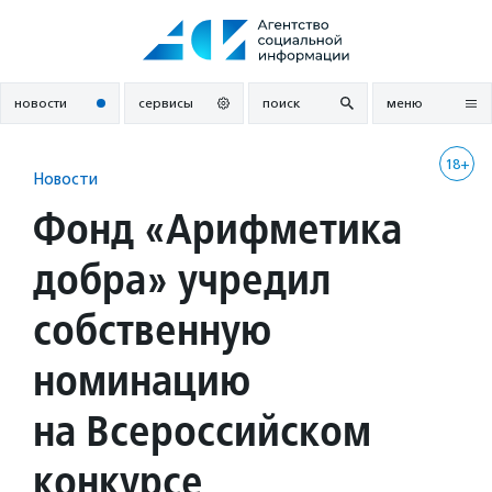
Перейти
к
содержанию
новости
сервисы
поиск
меню
18+
Новости
Фонд «Арифметика
добра» учредил
собственную
номинацию
на Всероссийском
конкурсе