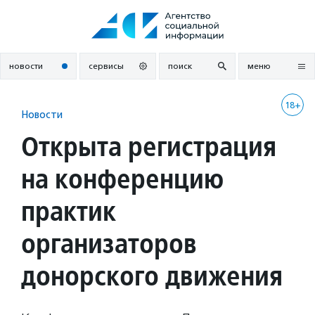
Перейти
к
содержанию
новости
сервисы
поиск
меню
18+
Новости
Открыта регистрация
на конференцию
практик
организаторов
донорского движения