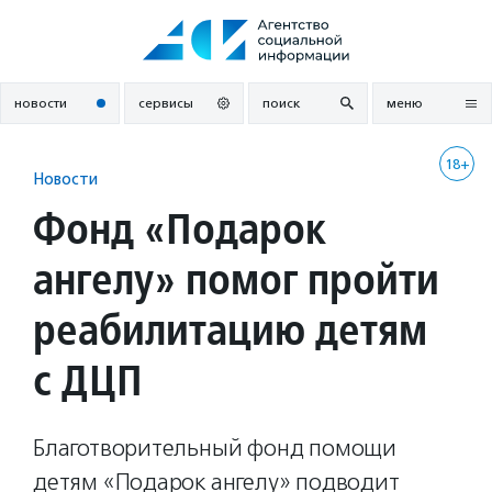
Перейти
к
содержанию
новости
сервисы
поиск
меню
18+
Новости
Фонд «Подарок
ангелу» помог пройти
реабилитацию детям
с ДЦП
Благотворительный фонд помощи
детям «Подарок ангелу» подводит