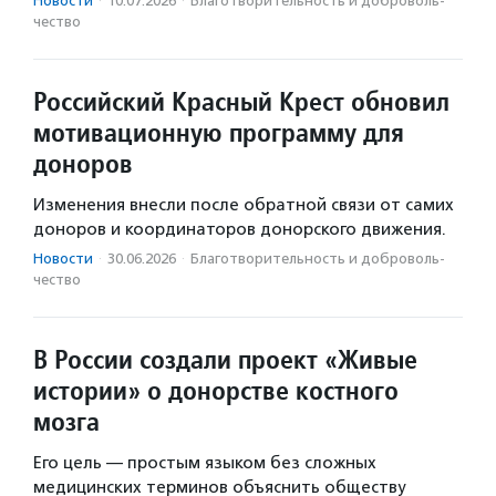
Новости
·
10.07.2026
·
Благотвори­тель­ность и доброволь­
чест­во
Российский Красный Крест обновил
мотивационную программу для
доноров
Изменения внесли после обратной связи от самих
доноров и координаторов донорского движения.
Новости
·
30.06.2026
·
Благотвори­тель­ность и доброволь­
чест­во
В России создали проект «Живые
истории» о донорстве костного
мозга
Его цель — простым языком без сложных
медицинских терминов объяснить обществу