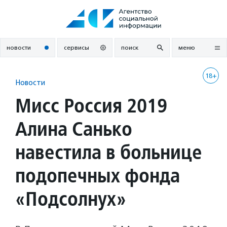
Перейти
к
содержанию
новости
сервисы
поиск
меню
18+
Новости
Мисс Россия 2019
Алина Санько
навестила в больнице
подопечных фонда
«Подсолнух»