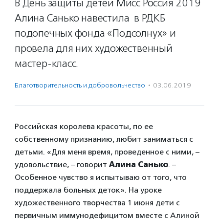
В День защиты детей Мисс Россия 2019
Алина Санько навестила в РДКБ
подопечных фонда «Подсолнух» и
провела для них художественный
мастер-класс.
Благотвори­тель­ность и доброволь­чест­во
·
03.06.2019
Российская королева красоты, по ее
собственному признанию, любит заниматься с
детьми. «Для меня время, проведенное с ними, –
удовольствие, – говорит
Алина Санько
. –
Особенное чувство я испытываю от того, что
поддержала больных деток». На уроке
художественного творчества 1 июня дети с
первичным иммунодефицитом вместе с Алиной