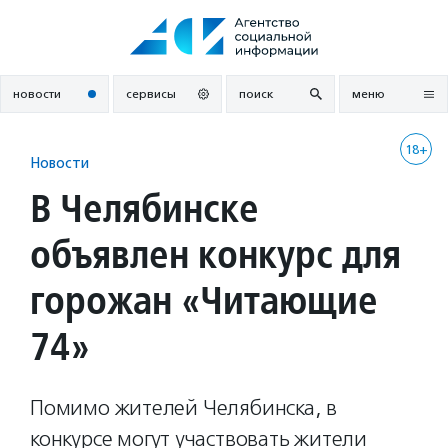
Перейти
к
содержанию
новости
сервисы
поиск
меню
18+
Новости
В Челябинске
объявлен конкурс для
горожан «Читающие
74»
Помимо жителей Челябинска, в
конкурсе могут участвовать жители