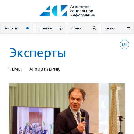
Перейти
к
содержанию
новости
сервисы
поиск
меню
18+
Эксперты
·
ТЕМЫ
АРХИВ РУБРИК