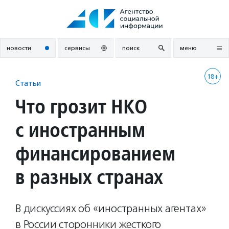
Перейти
к
содержанию
новости
сервисы
поиск
меню
18+
Статьи
Что грозит НКО
с иностранным
финансированием
в разных странах
В дискуссиях об «иностранных агентах»
в России сторонники жесткого