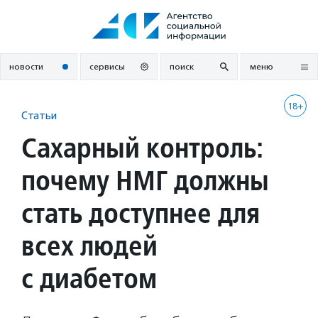
Перейти
к
содержанию
новости
сервисы
поиск
меню
18+
Статьи
Сахарный контроль:
почему НМГ должны
стать доступнее для
всех людей
с диабетом