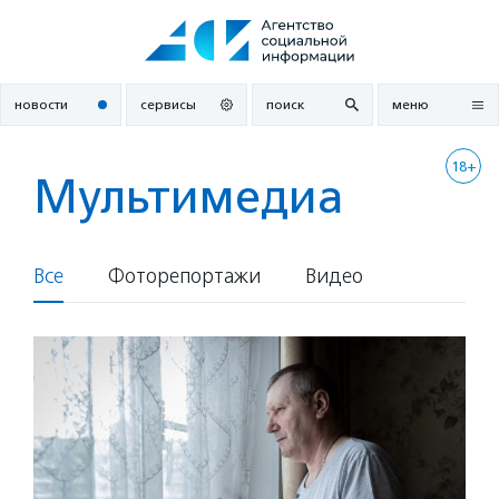
Перейти
к
содержанию
новости
сервисы
поиск
меню
18+
Мультимедиа
Все
Фоторепортажи
Видео