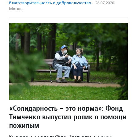
Благотвори­тель­ность и доброволь­чест­во
·
28.07.2020
·
Москва
«Солидарность – это норма»: Фонд
Тимченко выпустил ролик о помощи
пожилым
Во время пандемии Фонд Тимченко и альянс