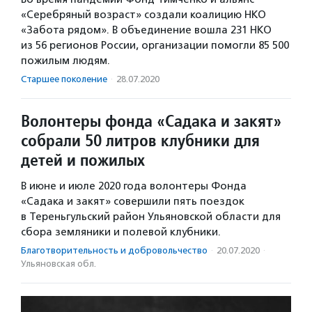
«Серебряный возраст» создали коалицию НКО
«Забота рядом». В объединение вошла 231 НКО
из 56 регионов России, организации помогли 85 500
пожилым людям.
Старшее поколение
·
28.07.2020
Волонтеры фонда «Садака и закят»
собрали 50 литров клубники для
детей и пожилых
В июне и июле 2020 года волонтеры Фонда
«Садака и закят» совершили пять поездок
в Тереньгульский район Ульяновской области для
сбора земляники и полевой клубники.
Благотвори­тель­ность и доброволь­чест­во
·
20.07.2020
·
Ульяновская обл.