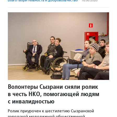
Благотвори­тель­ность и доброволь­чест­во
·
16.06.2020
Волонтеры Сызрани сняли ролик
в честь НКО, помогающей людям
с инвалидностью
Ролик приурочен к шестилетию Сызранской
городской молодежной общественной