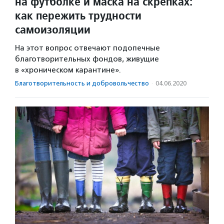
на футболке и маска на скрепках:
как пережить трудности
самоизоляции
На этот вопрос отвечают подопечные
благотворительных фондов, живущие
в «хроническом карантине».
Благотвори­тель­ность и доброволь­чест­во
·
04.06.2020