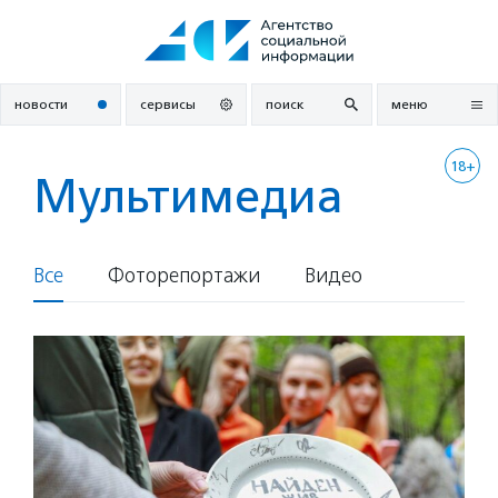
Перейти
к
содержанию
новости
сервисы
поиск
меню
18+
Мультимедиа
Все
Фоторепортажи
Видео