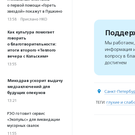
о первой помощи «Гореть
звездой» покажут в Пушкино
13:58
·
Прислано НКО
Поддерж
Как культура помогает
говорить
Мы работаем, 
о благотворительности:
информация и
итоги второго «Теплого
вопросу в бла
вечера с Кольским»
достигнем
13:55
Минздрав ускорит выдачу
медзаключений для
Санкт-Петербу
будущих опекунов
13:21
ТЕГИ:
глухие и сла
РЭО готовит сервис
«Экопульс» для ликвидации
мусорных свалок
11:55