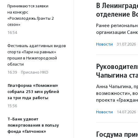
В Ленинград
Принимаются заявки
отделение В
на конкурс
«Росмолодежь.Гранты 2
сезон»
Ранее региональн
организации Санк
16:54
Новости
·
31.07.2026
Фестиваль адаптивных видов
спорта «Пари на равных»
прошел в Нижегородской
Руководител
области
16:39
·
Прислано НКО
Чапыгина ст
Платформа «Поможем»
Анна Чапыгина, п
собрала 253 млн рублей
возможности», во
за три года работы
проекта «Граждан
15:56
Новости
·
14.07.2026
Т-Банк удвоит
пожертвования в пользу
фонда «Галчонок»
Госдума прин