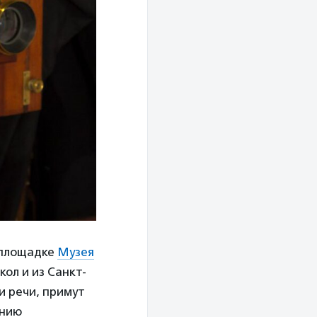
а площадке
Музея
ол и из Санкт-
и речи, примут
анию