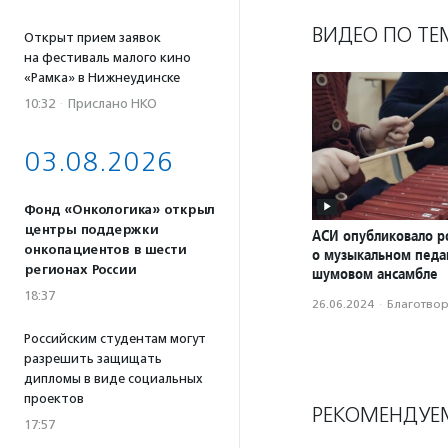
ВИДЕО ПО ТЕ
Открыт прием заявок
на фестиваль малого кино
«Рамка» в Нижнеудинске
10:32
·
Прислано НКО
03.08.2026
Фонд «Онкологика» открыл
центры поддержки
АСИ опубликовало р
онкопациентов в шести
о музыкальном педаг
регионах России
шумовом ансамбле
18:37
26.06.2024
·
Благотвори
Российским студентам могут
разрешить защищать
дипломы в виде социальных
проектов
РЕКОМЕНДУЕ
17:57