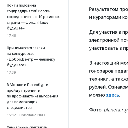
Почти половина
Результатом про
соцпредприятий России
и кураторами ко
сосредоточена в 10 регионах
страны — фонд «Наше
будущее»
Для участия в п
17:46
электронной поч
участвовать в п
Принимаются заявки
на конкурс эссе
«Добро.Центр — человеку
В настоящий мо
будущего»
гонораров педаг
17:39
техники, а так
В Москве и Петербурге
рублей. Ознако
пройдут тренинги
можно
здесь
.
по профилактике выгорания
для помогающих
специалистов
Фото:
planeta.ru
15:32
·
Прислано НКО
Уникальный спектакль