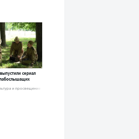
 выпустили сериал
 слабослышащих
льтура и просвещение