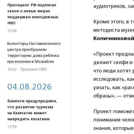
Президент РФ подписал
аудиотреков, за
закон о новых мерах
поддержки молодежных
Кроме этого, в 
НКО
методиста музе
13:04
Копичниково
Волонтеры Наставнического
центра преобразили
«Проект предла
территорию дома ребенка
делают селфи и 
при колонии в Можайске
10:32
·
Прислано НКО
что люди хотят 
исследовать, ка
04.08.2026
узнать, как «ра
образы», — отме
Биологи предупредили,
что развитие туризма
Проект поможет
на Камчатке может
понимания чело
навредить косаткам
17:59
знания, которые