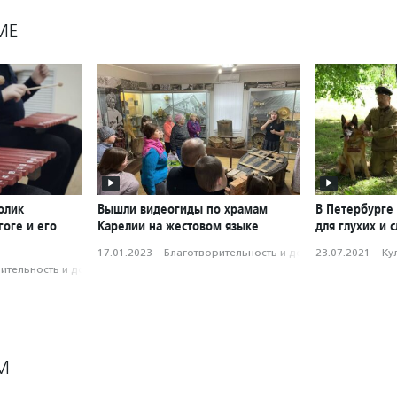
МЕ
олик
Вышли видеогиды по храмам
В Петербурге
оге и его
Карелии на жестовом языке
для глухих и
17.01.2023
·
Благотвори­тель­ность и доброволь­чест­во
23.07.2021
·
Ку
­тель­ность и доброволь­чест­во
М