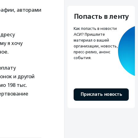
рафии, авторами
Попасть в ленту
Как попасть в новости
адресу
АСИ? Пришлите
материал о вашей
му я хочу
организации, новость,
ное.
пресс-релиз, анонс
события.
оплату
онок и другой
о 198 тыс.
ертвование
Прислать новость