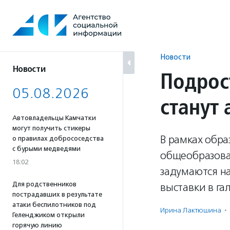
Перейти
к
содержанию
Новости
Новости
Подрос
05.08.2026
станут
Автовладельцы Камчатки
могут получить стикеры
В рамках обра
о правилах добрососедства
с бурыми медведями
общеобразова
18:02
задумаются на
Для родственников
выставки в га
пострадавших в результате
атаки беспилотников под
Ирина Лактюшина
·
Геленджиком открыли
горячую линию