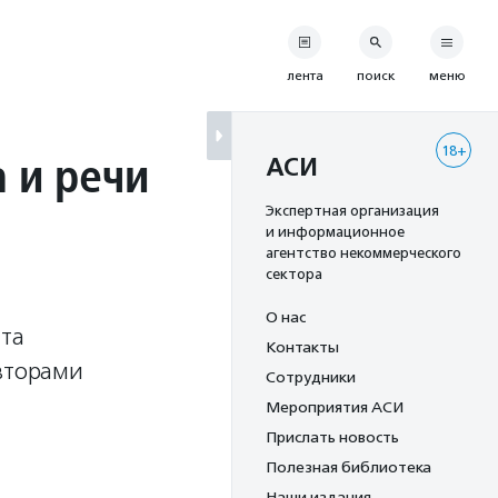
лента
поиск
меню
18+
 и речи
АСИ
Экспертная организация
и информационное
агентство некоммерческого
сектора
О нас
та
Контакты
авторами
Сотрудники
Мероприятия АСИ
Прислать новость
Полезная библиотека
Наши издания