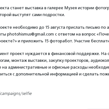
екта станет выставка в галерее Музея истории фотог
торой выступят сами подростки.
роекте необходимо до 15 августа прислать письмо по 
ты photohismus@gmail.com с ответом на вопрос «Поче
роекте?» и приложить 15 фоторабот. Участие бесплат
мент проект нуждается в финансовой поддержке. На 
огам, монтаж выставки, закупку проекторов, аудиокол
же на административные и офисные расходы необходим
миться с дополнительной информацией и сделать пож
/campaigns/selfie