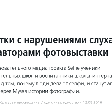
тки с нарушениями слуха
 авторами фотовыставки
зовательного медиапроекта Selfie ученики
тельных школ и воспитанники школы-интерна
д тем, почему люди делают селфи, и станут 
лерее Музея истории фотографии.
Культура и просвещение
,
Люди с инвалидностью
·
12.08.2016