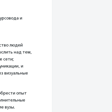
курсовода и
ство людей
ыслить над тем,
е сети;
уникации, и
ез визуальные
обрести опыт
полнительные
е вузы.