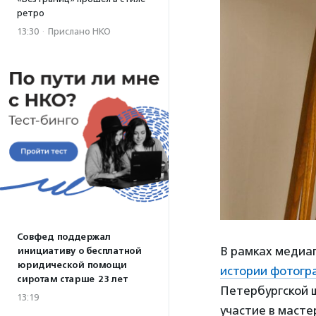
ретро
13:30
·
Прислано НКО
Совфед поддержал
В рамках медиап
инициативу о бесплатной
юридической помощи
истории фотогр
сиротам старше 23 лет
Петербургской ш
13:19
участие в масте