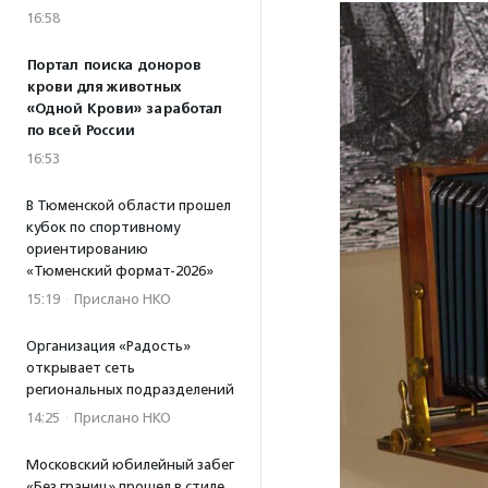
16:58
Портал поиска доноров
крови для животных
«Одной Крови» заработал
по всей России
16:53
В Тюменской области прошел
кубок по спортивному
ориентированию
«Тюменский формат-2026»
15:19
·
Прислано НКО
Организация «Радость»
открывает сеть
региональных подразделений
14:25
·
Прислано НКО
Московский юбилейный забег
«Без границ» прошел в стиле