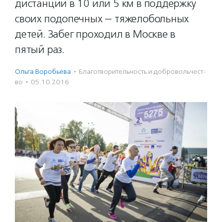
дистанции в 10 или 5 км в поддержку
своих подопечных — тяжелобольных
детей. Забег проходил в Москве в
пятый раз.
Ольга Воробьева
·
Благотвори­тель­ность и доброволь­чест­
во
·
05.10.2016