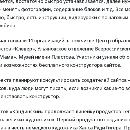
ется, достаточно быстро устанавливается, далее ну
 менять фотографии, содержание блоков и т.д. Все 
о, быстро, есть инструкции, видеоуроки с пошаговым
ябина.
частвовали 11 организаций, в том числе Центр образ
ктов «Клевер», Ульяновское отделение Всероссийско
-Мама», Музей имени Пластова. Участники узнали об 
и возможностях бесплатного конструктора сайтов.
екта планируют консультировать создателей сайтов 
ов, куда люди могут писать, если возникли какие-то в
енствовать конструктор.
йтов «Кандинский» продолжает линейку продуктов Те
ть великих художников. Первый продукт по созданию
ван в честь немецкого художника Ханса Руди Гигера. П