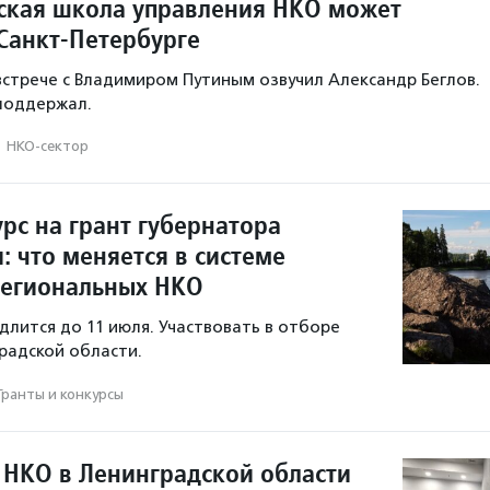
кая школа управления НКО может
 Санкт-Петербурге
стрече с Владимиром Путиным озвучил Александр Беглов.
поддержал.
·
НКО-сектор
рс на грант губернатора
: что меняется в системе
региональных НКО
длится до 11 июля. Участвовать в отборе
радской области.
Гранты и конкурсы
 НКО в Ленинградской области