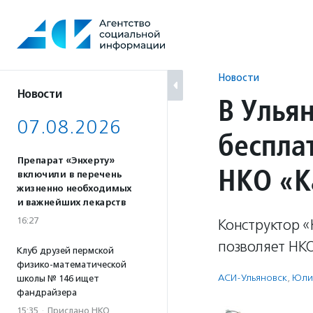
Перейти
к
содержанию
Новости
Новости
В Улья
07.08.2026
беспла
Препарат «Энхерту»
НКО «К
включили в перечень
жизненно необходимых
и важнейших лекарств
16:27
Конструктор 
позволяет НКО
Клуб друзей пермской
физико-математической
АСИ-Ульяновск
,
Юли
школы № 146 ищет
фандрайзера
15:35
·
Прислано НКО