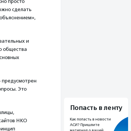
жно просто
можно сделать
 объяснением»,
овательных и
го общества
основных
– предусмотрен
опросы. Это
Попасть в ленту
плицы,
Как попасть в новости
 сайтов НКО
АСИ? Пришлите
ринцип
материал о вашей