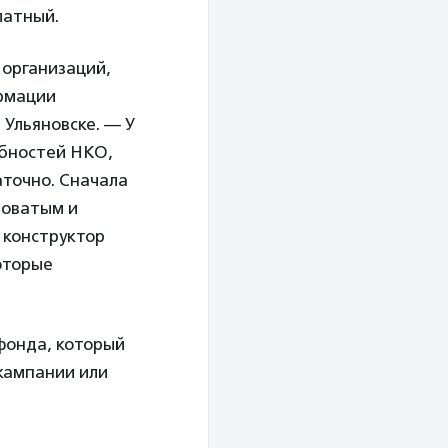
латный.
 организаций,
ормации
 Ульяновске. — У
ебностей НКО,
аточно. Сначала
ловатым и
 конструктор
оторые
фонда, который
кампании или