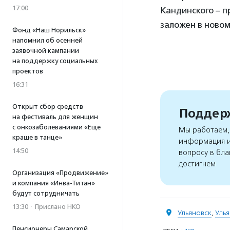
17:00
Кандинского – 
заложен в новом
Фонд «Наш Норильск»
напомнил об осенней
заявочной кампании
на поддержку социальных
проектов
16:31
Открыт сбор средств
Поддерж
на фестиваль для женщин
с онкозаболеваниями «Еще
Мы работаем, 
краше в танце»
информация и
14:50
вопросу в бла
достигнем
Организация «Продвижение»
и компания «Инва-Титан»
будут сотрудничать
13:30
·
Прислано НКО
Ульяновск
,
Улья
Пенсионеры Самарской