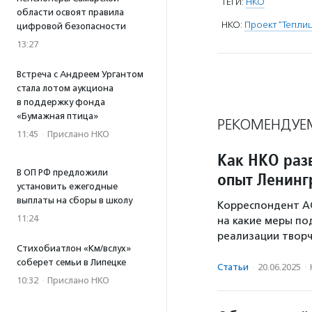
ТЕГИ:
НКО
области освоят правила
НКО:
Проект "Тепли
цифровой безопасности
13:27
Встреча с Андреем Ургантом
стала лотом аукциона
в поддержку фонда
«Бумажная птица»
РЕКОМЕНДУЕ
11:45
·
Прислано НКО
Как НКО раз
В ОП РФ предложили
опыт Ленинг
установить ежегодные
выплаты на сборы в школу
Корреспондент А
11:24
на какие меры по
реализации творч
Стихобиатлон «Км/вслух»
соберет семьи в Липецке
Статьи
·
20.06.2025
·
10:32
·
Прислано НКО