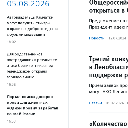
Общероссийс
05.08.2026
открыться в
Автовладельцы Камчатки
Предложение на в
могут получить стикеры
Президент идею 
о правилах добрососедства
с бурыми медведями
Новости
·
12.07.2024
18:02
Для родственников
Третий конку
пострадавших в результате
в Ленобласти
атаки беспилотников под
Геленджиком открыли
поддержки 
горячую линию
16:58
Прием заявок про
могут НКО Ленинг
Портал поиска доноров
крови для животных
Статьи
·
01.07.2024
·
«Одной Крови» заработал
по всей России
«Количество
16:53