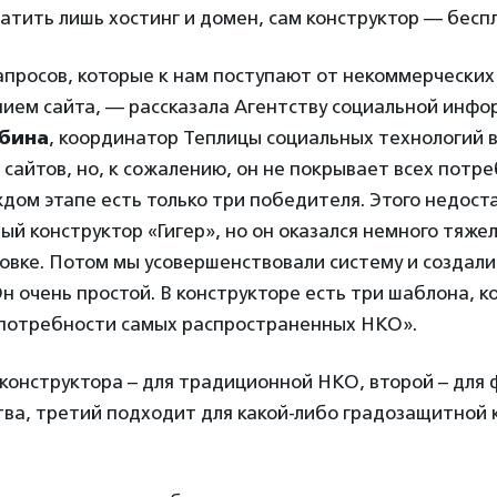
тить лишь хостинг и домен, сам конструктор — бесп
просов, которые к нам поступают от некоммерческих
нием сайта, — рассказала Агентству социальной инф
бина
, координатор Теплицы социальных технологий в
с сайтов, но, к сожалению, он не покрывает всех потр
ждом этапе есть только три победителя. Этого недост
ый конструктор «Гигер», но он оказался немного тяже
овке. Потом мы усовершенствовали систему и создали
н очень простой. В конструкторе есть три шаблона, к
потребности самых распространенных НКО».
конструктора – для традиционной НКО, второй – для 
тва, третий подходит для какой-либо градозащитной 