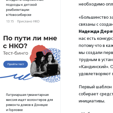
необходимо опла
подходы к детской
реабилитации
в Новосибирске
«Большинство за
13:15
·
Прислано НКО
связаны с созда
Надежда Деря
нас есть конкур
потому что в ка
мы создали перв
трудным в устан
«Кандинский». О
удовлетворяют 
Первый шаблон 
собирает средс
Патриаршая гуманитарная
миссия ищет волонтеров для
инициативы.
ремонта домов в Донецке
и Горловке