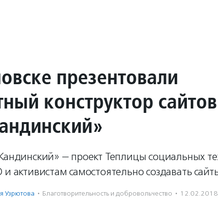
новске презентовали
тный конструктор сайтов
андинский»
«Кандинский» — проект Теплицы социальных т
 и активистам самостоятельно создавать сайт
я Узрютова
·
Благотвори­тель­ность и доброволь­чест­во
·
12.02.2018