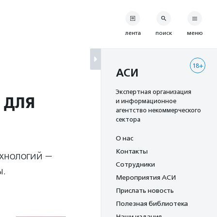
лента
поиск
меню
18+
АСИ
 для
Экспертная организация
и информационное
агентство некоммерческого
сектора
О нас
Контакты
ехнологий —
Сотрудники
ы.
Мероприятия АСИ
Прислать новость
Полезная библиотека
Наши издания