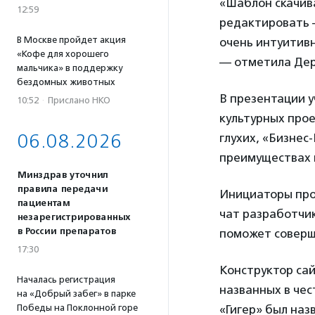
«Шаблон скачива
12:59
редактировать –
В Москве пройдет акция
очень интуитивн
«Кофе для хорошего
— отметила Дер
мальчика» в поддержку
бездомных животных
В презентации у
10:52
·
Прислано НКО
культурных прое
06.08.2026
глухих, «Бизнес
преимуществах 
Минздрав уточнил
правила передачи
Инициаторы про
пациентам
чат разработчик
незарегистрированных
в России препаратов
поможет соверш
17:30
Конструктор са
Началась регистрация
названных в чес
на «Добрый забег» в парке
«Гигер» был наз
Победы на Поклонной горе