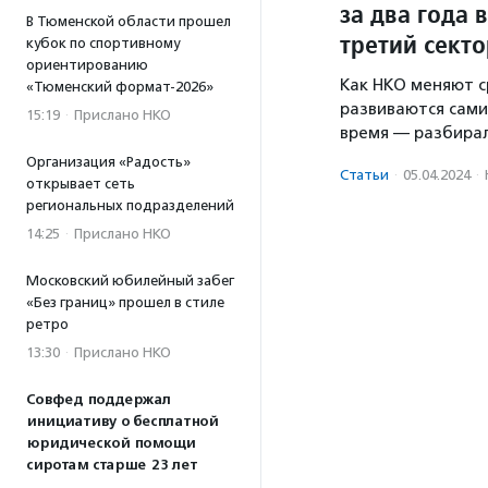
за два года 
В Тюменской области прошел
третий секто
кубок по спортивному
ориентированию
Как НКО меняют ср
«Тюменский формат-2026»
развиваются сами
15:19
·
Прислано НКО
время — разбира
Организация «Радость»
Статьи
·
05.04.2024
·
открывает сеть
региональных подразделений
14:25
·
Прислано НКО
Московский юбилейный забег
«Без границ» прошел в стиле
ретро
13:30
·
Прислано НКО
Совфед поддержал
инициативу о бесплатной
юридической помощи
сиротам старше 23 лет