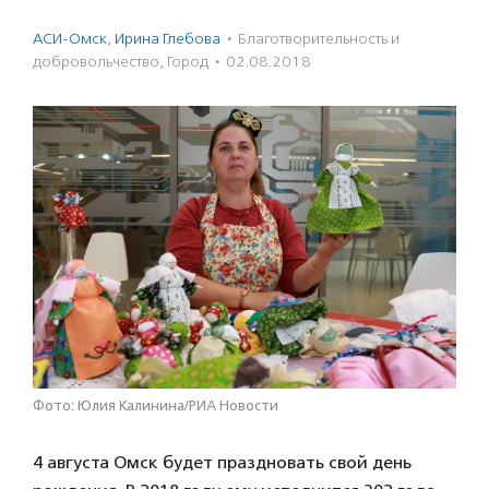
АСИ-Омск
,
Ирина Глебова
·
Благотвори­тель­ность и
доброволь­чест­во
,
Город
·
02.08.2018
Фото: Юлия Калинина/РИА Новости
4 августа Омск будет праздновать свой день