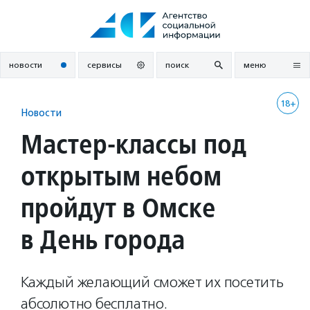
Перейти
к
содержанию
новости
сервисы
поиск
меню
18+
Новости
Мастер-классы под
открытым небом
пройдут в Омске
в День города
Каждый желающий сможет их посетить
абсолютно бесплатно.