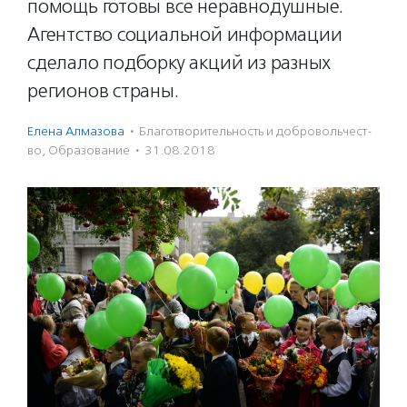
помощь готовы все неравнодушные.
Агентство социальной информации
сделало подборку акций из разных
регионов страны.
Елена Алмазова
·
Благотвори­тель­ность и доброволь­чест­
во
,
Образование
·
31.08.2018