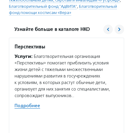
тяжелобольным детям, сиротам и инвалидам «Русфонд»
,
Благотворительный фонд "АдВИТА"
,
Благотворительный
фонд помощи хосписам «Вера»
Узнайте больше в каталоге НКО
Перспективы
Антон
Услуги:
Благотворительная организация
Услуг
«Перспективы» помогает приблизить условия
курс о
жизни детей с тяжелыми множественными
обучае
нарушениями развития в госучреждениях
тьютор
к условиям, в которых растут обычные дети,
инклюз
организует для них занятия со специалистами,
взросл
сопровождает выпускников…
Подро
Подробнее