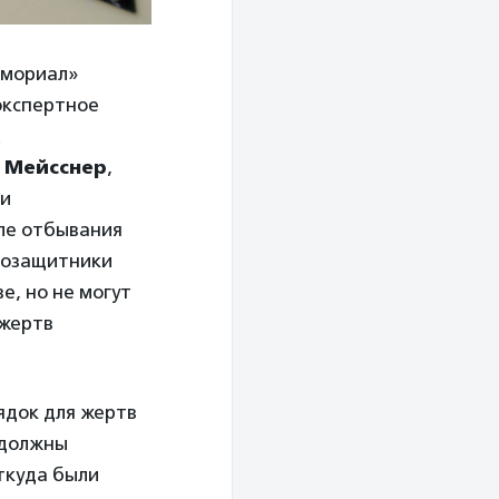
емориал»
экспертное
х
 Мейсснер
,
ли
сле отбывания
авозащитники
е, но не могут
 жертв
ядок для жертв
 должны
ткуда были