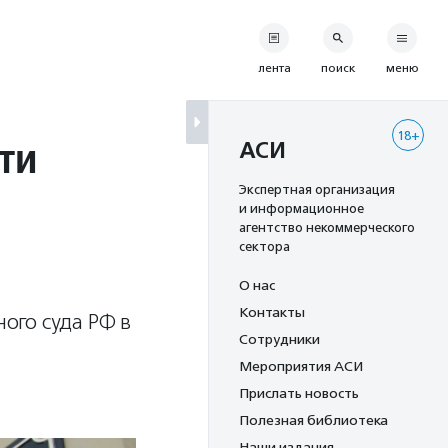
лента
поиск
меню
18+
ти
АСИ
Экспертная организация
и информационное
агентство некоммерческого
сектора
О нас
Контакты
ого суда РФ в
Сотрудники
Мероприятия АСИ
Прислать новость
Полезная библиотека
Наши издания