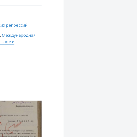
ких репрессий
,
Международная
льное и