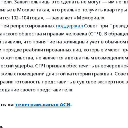
тели. Заявительницы это сделать не могут — им негд
илье в Москве такая, что реально получить квартиры 
ится 102–104 года», — заявляет «Мемориал».
етей репрессированных
поддержал
Совет при Презид
нского общества и правам человека (СПЧ). В обраще
 заявили, что принятие на жилищный учет в обычном 
 порядке реабилитированных лиц, которые имеют пр
то жительства, не является адекватным возмещением
рессий ущерба. СПЧ призвал обеспечить внеочередно
жилых помещений для этой категории граждан. Совет,
азил готовность представить в суд свое экспертное 
седание своего представителя.
сь на
телеграм-канал АСИ
.
е