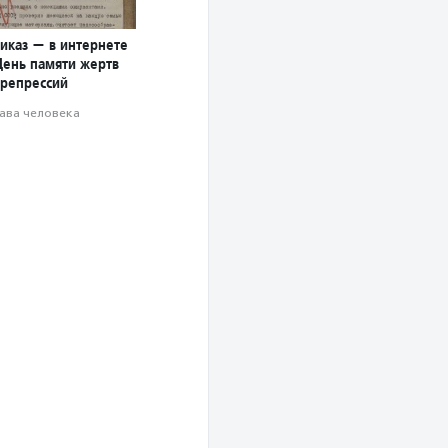
иказ — в интернете
День памяти жертв
 репрессий
ава человека