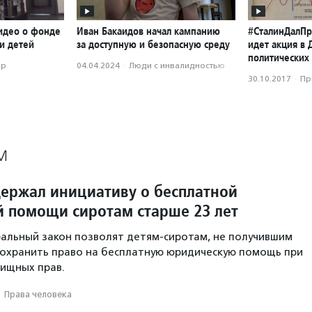
идео о фонде
Иван Бакаидов начал кампанию
#СталинДалПр
и детей
за доступную и безопасную среду
идет акция в 
политических
ор
04.04.2024
·
Люди с инвалидностью
30.10.2017
·
Пр
М
ержал инициативу о бесплатной
 помощи сиротам старше 23 лет
альный закон позволят детям-сиротам, не получившим
 сохранить право на бесплатную юридическую помощь при
ищных прав.
·
Права человека