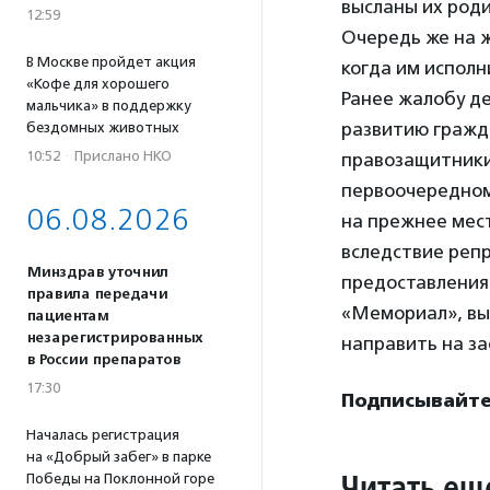
высланы их роди
12:59
Очередь же на ж
В Москве пройдет акция
когда им исполн
«Кофе для хорошего
Ранее жалобу д
мальчика» в поддержку
развитию гражда
бездомных животных
10:52
·
Прислано НКО
правозащитники
первоочередном
06.08.2026
на прежнее мес
вследствие реп
Минздрав уточнил
предоставления 
правила передачи
«Мемориал», выр
пациентам
незарегистрированных
направить на за
в России препаратов
17:30
Подписывайте
Началась регистрация
на «Добрый забег» в парке
Читать ещ
Победы на Поклонной горе