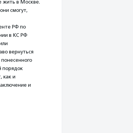
е жить в Москве.
они смогут,
енте РФ по
нии в КС РФ
или
аво вернуться
 понесенного
й порядок
 как и
заключение и