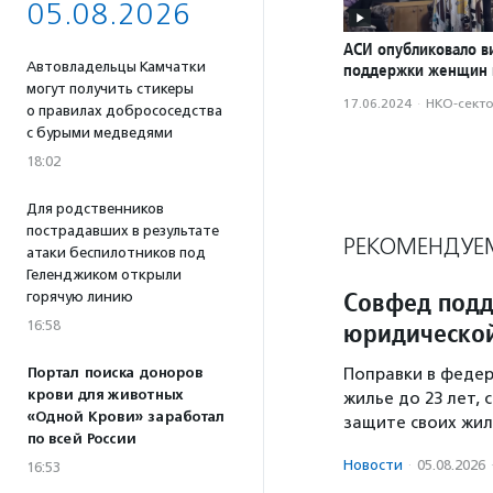
05.08.2026
АСИ опубликовало в
Автовладельцы Камчатки
поддержки женщин 
могут получить стикеры
17.06.2024
·
НКО-сект
о правилах добрососедства
с бурыми медведями
18:02
Для родственников
пострадавших в результате
РЕКОМЕНДУЕ
атаки беспилотников под
Геленджиком открыли
Совфед подд
горячую линию
юридической
16:58
Портал поиска доноров
Поправки в федер
крови для животных
жилье до 23 лет,
«Одной Крови» заработал
защите своих жил
по всей России
Новости
·
05.08.2026
16:53