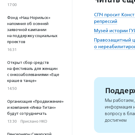
17:00
СПЧ просит Конст
Фонд «Наш Норильск»
репрессий
напомнил об осенней
заявочной кампании
Музей истории ГУ
на поддержку социальных
Правозащитный ц
проектов
о нереабилитиро
16:31
Открыт сбор средств
на фестиваль для женщин
с онкозаболеваниями «Еще
краше в танце»
Поддерж
14:50
Мы работаем, 
Организация «Продвижение»
информация и
и компания «Инва-Титан»
вопросу в бла
будут сотрудничать
достигнем
13:30
·
Прислано НКО
Пенсионеры Самарской