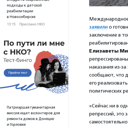
подходы к детской
реабилитации
в Новосибирске
Международное
13:15
·
Прислано НКО
заявили
о готов
заключение в то
реабилитирован
Елизаветы М
репрессированы 
наказания из-з
сообщают, что д
его реализовать
политических ре
«Сейчас ни в од
Патриаршая гуманитарная
миссия ищет волонтеров для
репрессий, это 
ремонта домов в Донецке
самостоятельно 
и Горловке