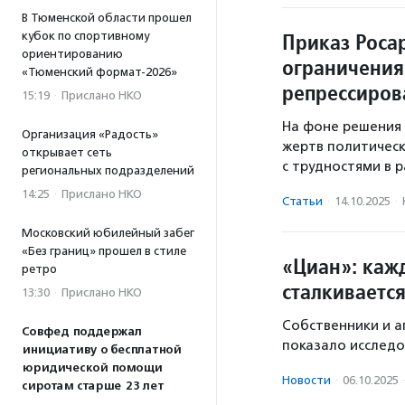
В Тюменской области прошел
Приказ Росар
кубок по спортивному
ориентированию
ограничения
«Тюменский формат-2026»
репрессиро
15:19
·
Прислано НКО
На фоне решения 
Организация «Радость»
жертв политическ
открывает сеть
с трудностями в 
региональных подразделений
14:25
·
Прислано НКО
Статьи
·
14.10.2025
·
Московский юбилейный забег
«Без границ» прошел в стиле
«Циан»: каж
ретро
сталкивается
13:30
·
Прислано НКО
Собственники и а
Совфед поддержал
показало исслед
инициативу о бесплатной
юридической помощи
Новости
·
06.10.2025
сиротам старше 23 лет