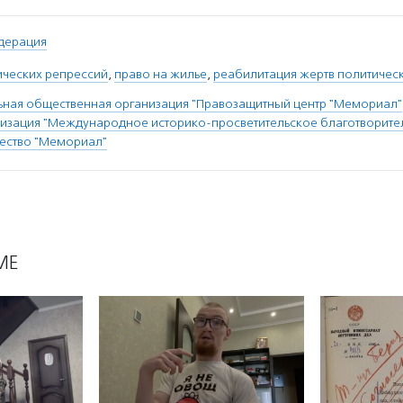
дерация
ических репрессий
,
право на жилье
,
реабилитация жертв политичес
ная общественная организация "Правозащитный центр "Мемориал"
изация "Международное историко-просветительское благотворите
ество "Мемориал"
МЕ