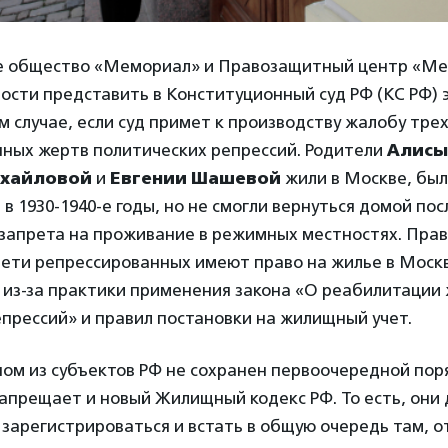
 общество «Мемориал» и Правозащитный центр «М
ности представить в Конституционный суд РФ (КС РФ) 
м случае, если суд примет к производству жалобу тре
ных жертв политических репрессий. Родители
Алисы
ихайловой
и
Евгении Шашевой
жили в Москве, бы
в 1930-1940-е годы, но не смогли вернуться домой по
а запрета на проживание в режимных местностях. Пр
ети репрессированных имеют право на жилье в Москв
 из-за практики применения закона «О реабилитации
прессий» и правил постановки на жилищный учет.
ном из субъектов РФ не сохранен первоочередной пор
запрещает и новый Жилищный кодекс РФ. То есть, они
зарегистрироваться и встать в общую очередь там, о