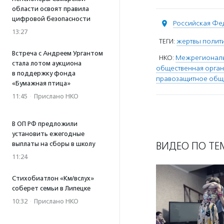
области освоят правила
цифровой безопасности
Российская Фе
13:27
ТЕГИ:
жертвы полит
Встреча с Андреем Ургантом
НКО:
Межрегиональ
стала лотом аукциона
общественная орган
в поддержку фонда
правозащитное общ
«Бумажная птица»
11:45
·
Прислано НКО
В ОП РФ предложили
установить ежегодные
ВИДЕО ПО ТЕ
выплаты на сборы в школу
11:24
Стихобиатлон «Км/вслух»
соберет семьи в Липецке
10:32
·
Прислано НКО