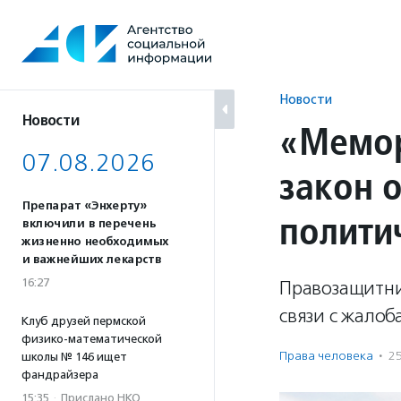
Перейти
к
содержанию
Новости
Новости
«Мемор
07.08.2026
закон 
Препарат «Энхерту»
полити
включили в перечень
жизненно необходимых
и важнейших лекарств
16:27
Правозащитни
связи с жало
Клуб друзей пермской
физико-математической
Права человека
·
2
школы № 146 ищет
фандрайзера
15:35
·
Прислано НКО