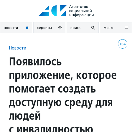
Перейти
к
содержанию
новости
сервисы
поиск
меню
18+
Новости
Появилось
приложение, которое
помогает создать
доступную среду для
людей
с инвалидностью