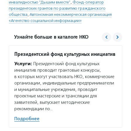
инвалидностью "Дышим вместе"
,
Фонд-оператор
президентских грантов по развитию гражданского
общества
,
Автономная некоммерческая организация
«Агентство социальной информации»
Узнайте больше в каталоге НКО
Президентский фонд культурных инициатив
Дышим
Услуги:
Президентский фонд культурных
Услуг
инициатив проводит грантовые конкурсы,
открыл
в которых могут участвовать НКО, коммерческие
полезн
организации, индивидуальные предприниматели
с мент
и муниципальные учреждения, проводит
тренир
проектные мастерские и трансляции для
для де
заявителей, выпускает методические
Подро
рекомендации по…
Подробнее