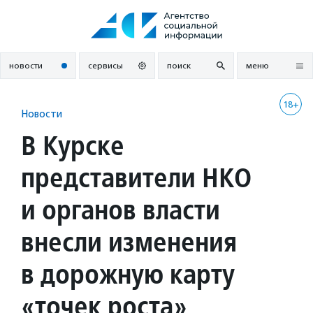
Перейти
к
содержанию
новости
сервисы
поиск
меню
18+
Новости
В Курске
представители НКО
и органов власти
внесли изменения
в дорожную карту
«точек роста»