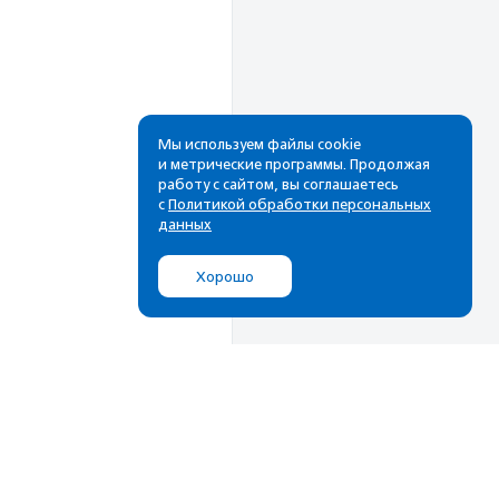
Мы используем файлы cookie
и метрические программы. Продолжая
работу с сайтом, вы соглашаетесь
Рассылка
с
Политикой обработки персональных
данных
Cамые свежие новости,
лучшие материалы в вашем
Хорошо
почтовом ящике
Подписаться