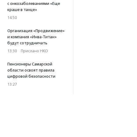
с онкозаболеваниями «Еще
краше в танце»
14:50
Организация «Продвижение»
и компания «Инва-Титан»
будут сотрудничать
13:30
·
Прислано НКО
Пенсионеры Самарской
области освоят правила
цифровой безопасности
13:27
Встреча с Андреем Ургантом
стала лотом аукциона
в поддержку фонда
«Бумажная птица»
11:45
·
Прислано НКО