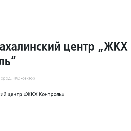
ахалинский центр „ЖКХ
ль“
Город, НКО-сектор
ий центр «ЖКХ Контроль»