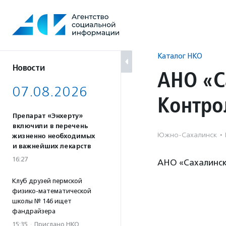
Перейти
к
содержанию
Каталог НКО
Новости
АНО «С
07.08.2026
Контро
Препарат «Энхерту»
включили в перечень
Южно-Сахалинск
·
жизненно необходимых
и важнейших лекарств
16:27
АНО «Сахалинск
Клуб друзей пермской
физико-математической
школы № 146 ищет
фандрайзера
15:35
·
Прислано НКО